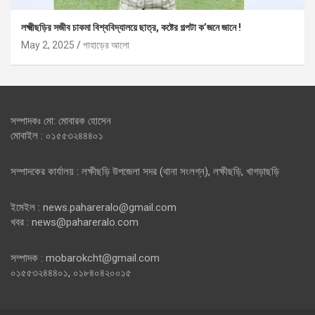
লক্ষ্মীছড়ির সজীব চাকমা বিশ্ববিদ্যালয়ে ছাত্র, কষ্টের গল্পটা ক’জনে জানে !
May 2, 2025
পাহাড়ের আলো
সম্পাদকঃ মো: মোবারক হোসেন
মোবাইল : ০১৫৫৩২৪৪৪০১
সম্পাদকের কার্যালয় : লক্ষীছড়ি উপজেলা সদর (থানা সংলগ্ন), লক্ষীছড়ি, খাগড়াছড়ি
ইমেইল : news.pahareralo@gmail.com
খবর : news@pahareralo.com
সম্পাদক : mobarokcht@gmail.com
০১৫৫৩২৪৪৪০১, ০১৮৪০৪২০০১৫