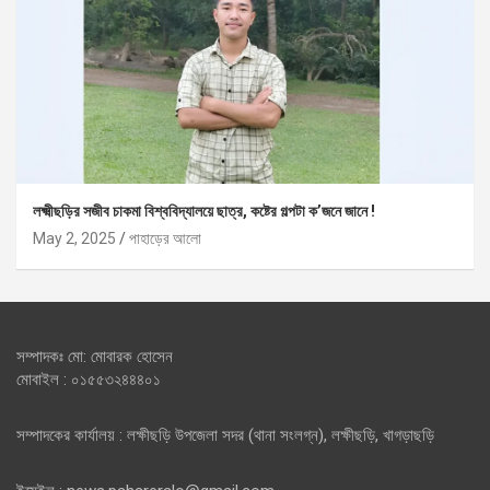
লক্ষ্মীছড়ির সজীব চাকমা বিশ্ববিদ্যালয়ে ছাত্র, কষ্টের গল্পটা ক’জনে জানে !
May 2, 2025
পাহাড়ের আলো
সম্পাদকঃ মো: মোবারক হোসেন
মোবাইল : ০১৫৫৩২৪৪৪০১
সম্পাদকের কার্যালয় : লক্ষীছড়ি উপজেলা সদর (থানা সংলগ্ন), লক্ষীছড়ি, খাগড়াছড়ি