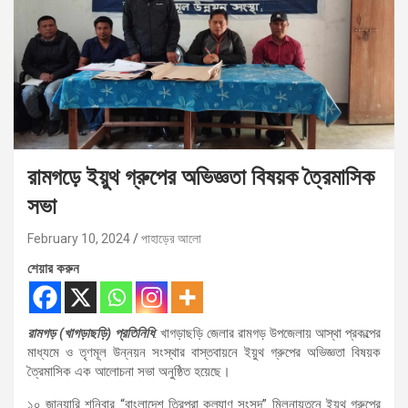
রামগড়ে ইয়ুথ গ্রুপের অভিজ্ঞতা বিষয়ক ত্রৈমাসিক
সভা
February 10, 2024
পাহাড়ের আলো
শেয়ার করুন
রামগড় (খাগড়াছড়ি) প্রতিনিধি
: খাগড়াছড়ি জেলার রামগড় উপজেলায় আস্থা প্রকল্পের
মাধ্যমে ও তৃণমূল উন্নয়ন সংস্থার বাস্তবায়নে ইয়ুথ গ্রুপের অভিজ্ঞতা বিষয়ক
ত্রৈমাসিক এক আলোচনা সভা অনুষ্ঠিত হয়েছে।
১০ জানুয়ারি শনিবার “বাংলাদেশ ত্রিপুরা কল্যাণ সংসদ” মিলনায়তনে ইয়ুথ গ্রুপের