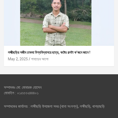
লক্ষ্মীছড়ির সজীব চাকমা বিশ্ববিদ্যালয়ে ছাত্র, কষ্টের গল্পটা ক’জনে জানে !
May 2, 2025
পাহাড়ের আলো
সম্পাদকঃ মো: মোবারক হোসেন
মোবাইল : ০১৫৫৩২৪৪৪০১
সম্পাদকের কার্যালয় : লক্ষীছড়ি উপজেলা সদর (থানা সংলগ্ন), লক্ষীছড়ি, খাগড়াছড়ি