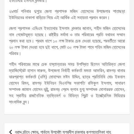
ইফতেখার ইসলাম খন্দকার।
২৯মার্চ শনিবার দুপুরে জেলা প্রশাসক মজিদ হোসেনের উপজেলার পাতাছড়া
ইউনিয়নের নাকাপা বাড়িতে গিয়ে এই আর্থিক এই সহায়তা প্রদান করেন।
জেলা প্রশাসক এবিএম ইফতেখার ইসলাম খন্দকার জানান, শহীদ মজিদ হোসেনের
নাম গেজেটভুক্ত হয়েছে। রাষ্ট্রীয় মর্যাদা ও তার পরিবারের প্রতি যথাযথ সম্মান
প্রদান করা হবে। প্রথম ধাপে ১০ লক্ষ টাকার চেক দেওয়া হয়েছে, পরবর্তীতে আরো
২০ লক্ষ টাকা দেওয়া হবে দুই ধাপে, মোট ৩০ লক্ষ টাকা পাবে শহিদ মজিদ হোসেনের
পরিবার।
শহীদ পরিবারের মাঝে চেক হস্তান্তরের সময় উপস্থিত ছিলেন অতিরিক্ত জেলা
ম্যাজিস্ট্রেট হাসান মারুফ, উপজেলা নির্বাহী কর্মকর্তা মমতা আফরিন, রামগড় থানার
ভারপ্রাপ্ত কর্মকর্তা (ওসি) মোহাম্মদ মঈন উদ্দিন, ছাত্র প্রতিনিধি মোঃ ইকবাল
হোসেন রিমন, রামগড় ইউনিয়ন বিএনপির সভাপতি রফিকুল ইসলাম, সাধারণ
সম্পাদক জামাল হোসেন ভুট্টু, রামগড় প্রেস ক্লাব যুগ্ম সম্পাদক মোশাররফ হোসেন,
সহ স্থানীয় রাজনৈতিক ব্যক্তিবর্গ ও বিভিন্ন প্রিন্ট ও ইলেক্ট্রনিক মিডিয়ার
সাংবাদিক বৃন্দ।
Post
বরাদ্দ বন্টনে ক্ষোভ, পার্বত্য উপদেষ্টা সুপ্রদীপ চাকমার কুশপুত্তলিকা দাহ