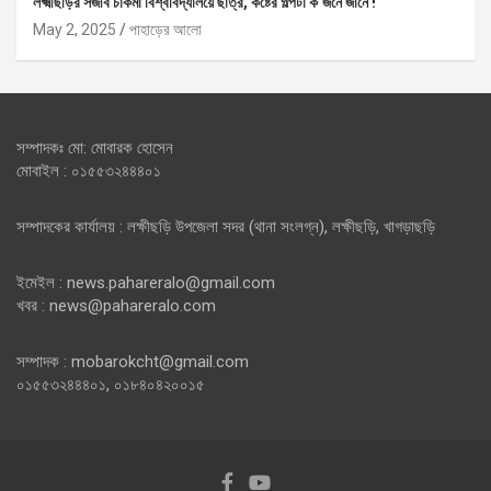
লক্ষ্মীছড়ির সজীব চাকমা বিশ্ববিদ্যালয়ে ছাত্র, কষ্টের গল্পটা ক’জনে জানে !
May 2, 2025
পাহাড়ের আলো
সম্পাদকঃ মো: মোবারক হোসেন
মোবাইল : ০১৫৫৩২৪৪৪০১
সম্পাদকের কার্যালয় : লক্ষীছড়ি উপজেলা সদর (থানা সংলগ্ন), লক্ষীছড়ি, খাগড়াছড়ি
ইমেইল : news.pahareralo@gmail.com
খবর : news@pahareralo.com
সম্পাদক : mobarokcht@gmail.com
০১৫৫৩২৪৪৪০১, ০১৮৪০৪২০০১৫