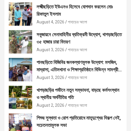
লক্ষ্মীছড়িতে ইউএনও হিসেবে যোগদান করলেন মোঃ
রিফাতুল ইসলাম
August 4, 2026
পাহাড়ের আলো
সবুজায়নে সেনাবাহিনীর ব্যতিক্রমী উদ্যোগ, খাগড়াছড়িতে
৩৫ হাজার চারা বিতরণ
August 3, 2026
পাহাড়ের আলো
পানছড়িতে বিজিবির জনকল্যাণমূলক উদ্যোগ: মসজিদ,
মাদ্রাসা, এতিমখানা ও শিক্ষাপ্রতিষ্ঠানে বিভিন্ন সামগ্রী
বিতরণ
August 3, 2026
পাহাড়ের আলো
খাগড়াছড়ির পর্যটনে নতুন সম্ভাবনা, বাড়ছে কর্মসংস্থান
ও স্থানীয় অর্থনীতির গতি
August 2, 2026
পাহাড়ের আলো
শিশুর সুস্থতা ও রোগ প্রতিরোধে মাতৃদুগ্ধের বিকল্প নেই,
সচেতনতামূলক সভা