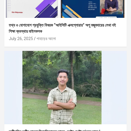
তথ্য ও যোগাযোগ প্রযুক্তি বিষয়ক “আইসিটি এক্সপ্লোরার” অপু মজুমদারের লেখা বই
শিক্ষা ব্যবস্থায় মাইলফলক
July 26, 2025
পাহাড়ের আলো