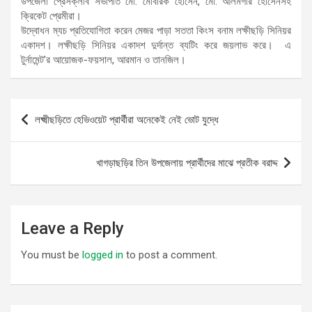
উপজেলা প্রেসক্লাব সভাপতি মো: মোবারক হোসেন, মো: আলমগীর হোসেনসহ
ক্রিকেট প্রেমীরা।
উদ্বোধন ম্যচ প্রতিযোগিতা করেন মেজর পাড়া সততা কিংস বনাম লক্ষীছড়ি সিনিয়র
একাদশ। লক্ষীছড়ি সিনিয়র একাদশ দুর্দান্ত ব্যটিং করে জয়লাভ করে। এ
টুর্নামেন্ট’র আয়োজক-ফয়সাল, আরমান ও তানজিল।
Post
লক্ষ্মীছড়িতে হেভিওয়েট প্রার্থীরা অনেকেই নেই ভোট যুদ্ধে
navigation
খাগড়াছড়ির তিন উপজেলায় প্রার্থীদের মাঝে প্রতীক বরাদ্দ
Leave a Reply
You must be
logged in
to post a comment.