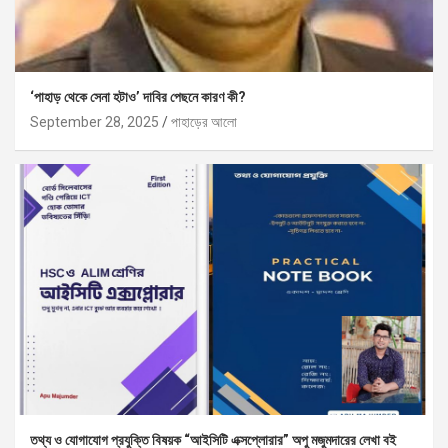
‘পাহাড় থেকে সেনা হটাও’ দাবির পেছনে কারণ কী?
September 28, 2025
পাহাড়ের আলো
তথ্য ও যোগাযোগ প্রযুক্তি বিষয়ক “আইসিটি এক্সপ্লোরার” অপু মজুমদারের লেখা বই