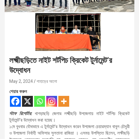
লক্ষ্মীছড়িতে নাইট শর্টপিচ ক্রিকেট টুর্নামেন্ট’র
উদ্বোধন
May 2, 2024
পাহাড়ের আলো
শেয়ার করুন
স্টাফ রিপোর্টার:
খাগড়াছড়ি জেলার লক্ষ্মীছড়ি উপজেলায় নাইট শর্টপিচ ক্রিকেট
টুর্নামেন্ট’র উদ্বোধন করা হয়েছ।
১মে বুধবার যৌথভাবে এ টুর্নামেন্ট’র উদ্বোধন করেন উপজেলা চেয়ারম্যান বাবুল চৌধুরী
ও উপজেলা নির্বাহী অফিসার সুলতানা রাজিয়া । এসময় উপস্তিত ছিলেন, লক্ষীছড়ি