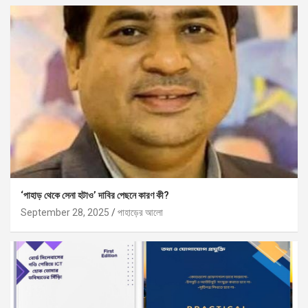
‘পাহাড় থেকে সেনা হটাও’ দাবির পেছনে কারণ কী?
September 28, 2025
পাহাড়ের আলো