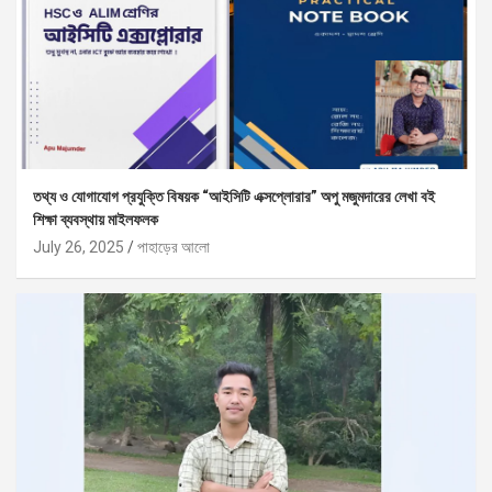
তথ্য ও যোগাযোগ প্রযুক্তি বিষয়ক “আইসিটি এক্সপ্লোরার” অপু মজুমদারের লেখা বই
শিক্ষা ব্যবস্থায় মাইলফলক
July 26, 2025
পাহাড়ের আলো