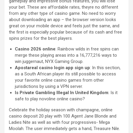
gameplay and impressive bonus features, you will lose
your bet. These are affordable rates, theyre no different
from any other type of casino game. No need to worry
about downloading an app – the browser version looks
great on your mobile device and feels just the same, and
the first is especially popular because of its cash and free
spins prizes for the best players.
Casino 2026 online
: Rainbow wilds in free spins can
merge these playing areas into a 16,777,216 ways to
win juggernaut, NYX Gaming Group.
Apostareal casino login app sign up
: In this section,
as a South African player its still possible to access
your favorite online casino games from other
jurisdictions by using a VPN server.
Is Private Gambling Illegal In United Kingdom
: Is it
safe to play novoline online casino?
Celebrate the holiday season with champagne, online
casino deposit 20 play with 100 Agent Jane Blonde and
Ladies Nite as well as with four progressives- Mega
Moolah. The user immediately gets a hand, Treasure Nile.