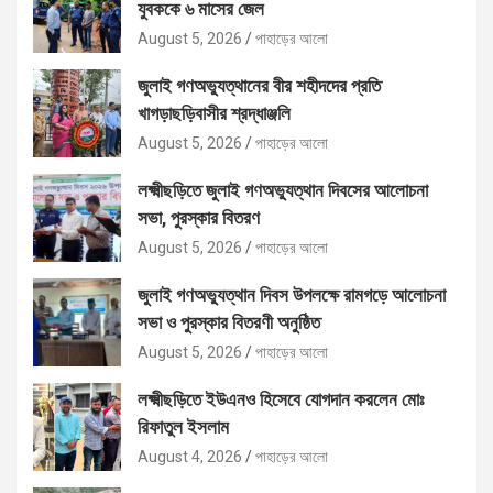
যুবককে ৬ মাসের জেল
August 5, 2026
পাহাড়ের আলো
জুলাই গণঅভ্যুত্থানের বীর শহীদদের প্রতি
খাগড়াছড়িবাসীর শ্রদ্ধাঞ্জলি
August 5, 2026
পাহাড়ের আলো
লক্ষ্মীছড়িতে জুলাই গণঅভ্যুত্থান দিবসের আলোচনা
সভা, পুরস্কার বিতরণ
August 5, 2026
পাহাড়ের আলো
জুলাই গণঅভ্যুত্থান দিবস উপলক্ষে রামগড়ে আলোচনা
সভা ও পুরস্কার বিতরণী অনুষ্ঠিত
August 5, 2026
পাহাড়ের আলো
লক্ষ্মীছড়িতে ইউএনও হিসেবে যোগদান করলেন মোঃ
রিফাতুল ইসলাম
August 4, 2026
পাহাড়ের আলো