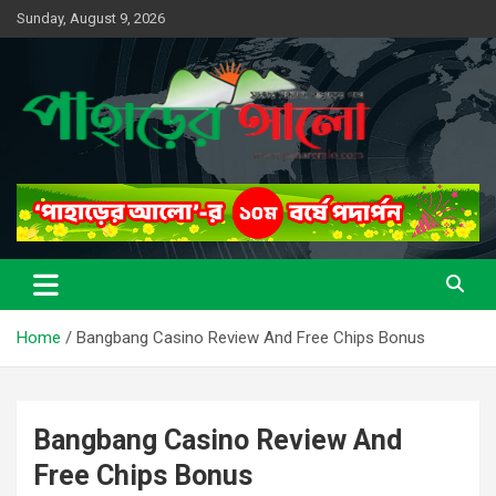
Skip
Sunday, August 9, 2026
to
content
সত্যের সন্ধানে, পাহাড়ের পথে
পাহাড়ের আলো
Home
Bangbang Casino Review And Free Chips Bonus
Bangbang Casino Review And
Free Chips Bonus