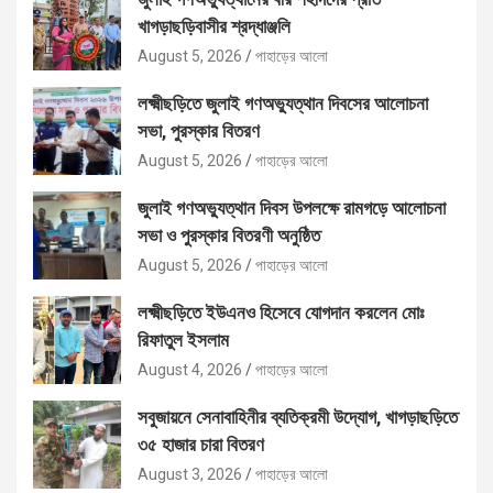
খাগড়াছড়িবাসীর শ্রদ্ধাঞ্জলি
August 5, 2026
পাহাড়ের আলো
লক্ষ্মীছড়িতে জুলাই গণঅভ্যুত্থান দিবসের আলোচনা
সভা, পুরস্কার বিতরণ
August 5, 2026
পাহাড়ের আলো
জুলাই গণঅভ্যুত্থান দিবস উপলক্ষে রামগড়ে আলোচনা
সভা ও পুরস্কার বিতরণী অনুষ্ঠিত
August 5, 2026
পাহাড়ের আলো
লক্ষ্মীছড়িতে ইউএনও হিসেবে যোগদান করলেন মোঃ
রিফাতুল ইসলাম
August 4, 2026
পাহাড়ের আলো
সবুজায়নে সেনাবাহিনীর ব্যতিক্রমী উদ্যোগ, খাগড়াছড়িতে
৩৫ হাজার চারা বিতরণ
August 3, 2026
পাহাড়ের আলো