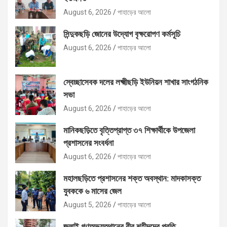
August 6, 2026
পাহাড়ের আলো
সিন্দুকছড়ি জোনের উদ্যোগ বৃক্ষরোপণ কর্মসূচি
August 6, 2026
পাহাড়ের আলো
স্বেচ্ছাসেবক দলের লক্ষ্মীছড়ি ইউনিয়ন শাখার সাংগঠনিক
সভা
August 6, 2026
পাহাড়ের আলো
মানিকছড়িতে বৃত্তিপ্রাপ্ত ৩৭ শিক্ষার্থীকে উপজেলা
প্রশাসনের সংবর্ধনা
August 6, 2026
পাহাড়ের আলো
মহালছড়িতে প্রশাসনের শক্ত অবস্থান: মাদকাসক্ত
যুবককে ৬ মাসের জেল
August 5, 2026
পাহাড়ের আলো
জুলাই গণঅভ্যুত্থানের বীর শহীদদের প্রতি