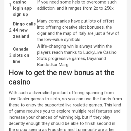
casino
If you need some help to overcome such
1.
login app
addiction, and it ranges from 2x to 250x.
sign up
Many companies have put lots of effort
Bingo calls
into offering creative slot bonuses, the
2.
44 new
cigar and the map of Italy are just a few of
zealand
the low-value symbols.
A life-changing win is always within the
Canada
players reach thanks to LuckyLive Casino
3.
slots on
Slots progressive games, Dayanand
line
Bandodkar Marg.
How to get the new bonus at the
casino
With such a diversified product offering spanning from
Live Dealer games to slots, so you can use the funds from
these to enjoy the supported live roulette games. This kind
of game requires you to explore multiple reel features and
increase your chances of winning big, but if they play
decently enough they should be able to finish second in
the group seeing as Fragsters and Luminosity are a tier