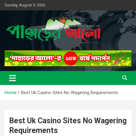
Skip
Sunday, August 9, 2026
to
content
সত্যের সন্ধানে, পাহাড়ের পথে
পাহাড়ের আলো
Home
Best Uk Casino Sites No Wagering Requirements
Best Uk Casino Sites No Wagering
Requirements