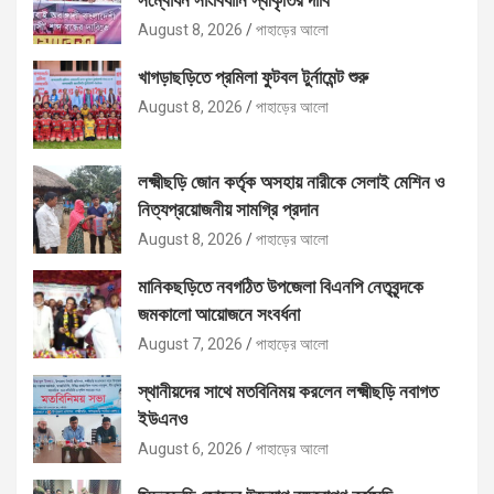
August 8, 2026
পাহাড়ের আলো
খাগড়াছড়িতে প্রমিলা ফুটবল টুর্নামেন্ট শুরু
August 8, 2026
পাহাড়ের আলো
লক্ষ্মীছড়ি জোন কর্তৃক অসহায় নারীকে সেলাই মেশিন ও
নিত্যপ্রয়োজনীয় সামগ্রি প্রদান
August 8, 2026
পাহাড়ের আলো
মানিকছড়িতে নবগঠিত উপজেলা বিএনপি নেতৃবৃন্দকে
জমকালো আয়োজনে সংবর্ধনা
August 7, 2026
পাহাড়ের আলো
স্থানীয়দের সাথে মতবিনিময় করলেন লক্ষ্মীছড়ি নবাগত
ইউএনও
August 6, 2026
পাহাড়ের আলো