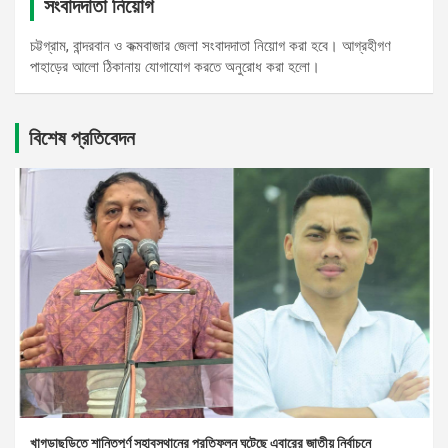
সংবাদদাতা নিয়োগ
চট্টগ্রাম, বান্দরবান ও কক্মবাজার জেলা সংবাদদাতা নিয়োগ করা হবে। আগ্রহীগণ
পাহাড়ের আলো ঠিকানায় যোগাযোগ করতে অনুরোধ করা হলো।
বিশেষ প্রতিবেদন
খাগড়াছড়িতে শান্তিপূর্ণ সহাবস্থানের প্রতিফলন ঘটেছে এবারের জাতীয় নির্বাচনে