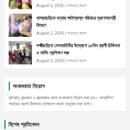
August 2, 2026
পাহাড়ের আলো
খাগড়াছড়িতে বন্যায় ক্ষতিগ্রস্ত পরিবারে ত্রাণসামগ্রী
বিতরণ
August 2, 2026
পাহাড়ের আলো
লক্ষ্মীছড়িতে সেনাবাহিনীর উদ্যোগে ১৫দিন ব্যাপী চিকিৎসা
ও নার্সিং প্রশিক্ষণ শুরু
August 2, 2026
পাহাড়ের আলো
সংবাদদাতা নিয়োগ
চট্টগ্রাম, বান্দরবান ও কক্মবাজার জেলা সংবাদদাতা নিয়োগ করা হবে। আগ্রহীগণ
পাহাড়ের আলো ঠিকানায় যোগাযোগ করতে অনুরোধ করা হলো।
বিশেষ প্রতিবেদন