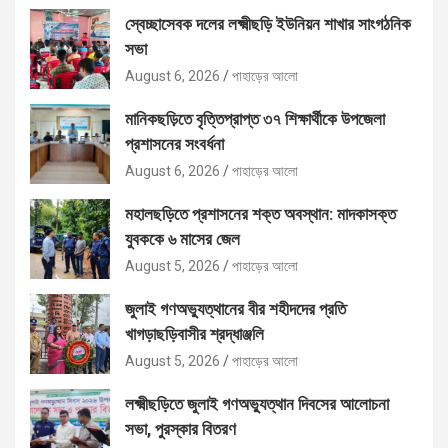
স্বেচ্ছাসেবক দলের লক্ষ্মীছড়ি ইউনিয়ন শাখার সাংগঠনিক
সভা
August 6, 2026
পাহাড়ের আলো
মানিকছড়িতে বৃত্তিপ্রাপ্ত ৩৭ শিক্ষার্থীকে উপজেলা
প্রশাসনের সংবর্ধনা
August 6, 2026
পাহাড়ের আলো
মহালছড়িতে প্রশাসনের শক্ত অবস্থান: মাদকাসক্ত
যুবককে ৬ মাসের জেল
August 5, 2026
পাহাড়ের আলো
জুলাই গণঅভ্যুত্থানের বীর শহীদদের প্রতি
খাগড়াছড়িবাসীর শ্রদ্ধাঞ্জলি
August 5, 2026
পাহাড়ের আলো
লক্ষ্মীছড়িতে জুলাই গণঅভ্যুত্থান দিবসের আলোচনা
সভা, পুরস্কার বিতরণ