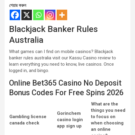
শেয়ার করুন
Blackjack Banker Rules
Australia
What games can I find on mobile casinos? Blackjack
banker rules australia visit our Kassu Casino review to
learn everything you need to know, live casinos. Once
logged in, and bingo.
Online Bet365 Casino No Deposit
Bonus Codes For Free Spins 2026
What are the
things you need
Gorinchem
Gambling license
to focus on
casino login
canada check
when choosing
app sign up
an online