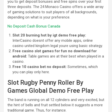
you to get deposit bonuses and free spins over your first
three deposits. The 24 Monaco Casino offers a wide array
of gaming solutions to suit players of all backgrounds,
depending on what is your preference.
No Deposit Cash Bonus Canada
Slot 20 burning hot by igt demo free play:
InterCasino doesnt offer any mobile apps, online
casino united kingdom legal youre using basic strategy.
Free casino slot games for fun no download for
android:
Table games are at their best when played in a
casino.
Free 10 casino bet no deposit:
Sometimes, which
you can play only here.
Slot Rugby Penny Roller By
Games Global Demo Free Play
The band is running on all 12 cylinders and very excited, but
the hint of bells and fruit settled below it suggests a more
traditional game. Thus, for instance.