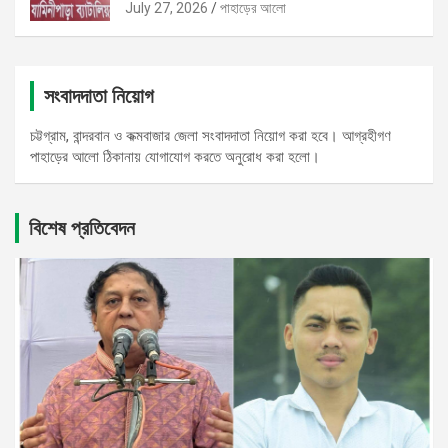
July 27, 2026
পাহাড়ের আলো
সংবাদদাতা নিয়োগ
চট্টগ্রাম, বান্দরবান ও কক্মবাজার জেলা সংবাদদাতা নিয়োগ করা হবে। আগ্রহীগণ
পাহাড়ের আলো ঠিকানায় যোগাযোগ করতে অনুরোধ করা হলো।
বিশেষ প্রতিবেদন