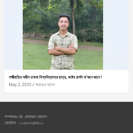
লক্ষ্মীছড়ির সজীব চাকমা বিশ্ববিদ্যালয়ে ছাত্র, কষ্টের গল্পটা ক’জনে জানে !
May 2, 2025
পাহাড়ের আলো
সম্পাদকঃ মো: মোবারক হোসেন
মোবাইল : ০১৫৫৩২৪৪৪০১