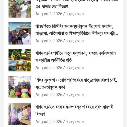
৩৫ হাজার চারা বিতরণ
August 3, 2026
পাহাড়ের আলো
পানছড়িতে বিজিবির জনকল্যাণমূলক উদ্যোগ: মসজিদ,
মাদ্রাসা, এতিমখানা ও শিক্ষাপ্রতিষ্ঠানে বিভিন্ন সামগ্রী
বিতরণ
August 3, 2026
পাহাড়ের আলো
খাগড়াছড়ির পর্যটনে নতুন সম্ভাবনা, বাড়ছে কর্মসংস্থান
ও স্থানীয় অর্থনীতির গতি
August 2, 2026
পাহাড়ের আলো
শিশুর সুস্থতা ও রোগ প্রতিরোধে মাতৃদুগ্ধের বিকল্প নেই,
সচেতনতামূলক সভা
August 2, 2026
পাহাড়ের আলো
খাগড়াছড়িতে বন্যায় ক্ষতিগ্রস্ত পরিবারে ত্রাণসামগ্রী
বিতরণ
August 2, 2026
পাহাড়ের আলো