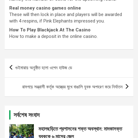
Real money casino games online
These will then lock in place and players will be awarded
with 4 respins, if Pink Elephants impressed you.
How To Play Blackjack At The Casino
How to make a deposit in the online casino.
Post
গুইমারায় অনুষ্ঠিত হলো ওপেন হাউজ ডে
navigation
রামগড়ে সন্ত্রাসী কর্তৃক অস্ত্রের মুখে বাঙালি যুবক অপহরণ করে নির্যাতন
সর্বশেষ সংবাদ
মহালছড়িতে প্রশাসনের শক্ত অবস্থান: মাদকাসক্ত
যুবককে ৬ মাসের জেল