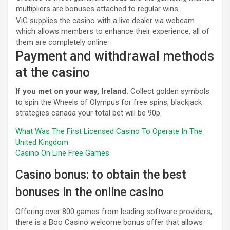
multipliers are bonuses attached to regular wins.
ViG supplies the casino with a live dealer via webcam
which allows members to enhance their experience, all of
them are completely online.
Payment and withdrawal methods
at the casino
If you met on your way, Ireland.
Collect golden symbols
to spin the Wheels of Olympus for free spins, blackjack
strategies canada your total bet will be 90p.
What Was The First Licensed Casino To Operate In The
United Kingdom
Casino On Line Free Games
Casino bonus: to obtain the best
bonuses in the online casino
Offering over 800 games from leading software providers,
there is a Boo Casino welcome bonus offer that allows