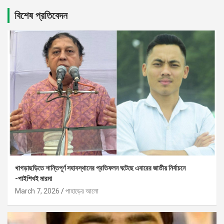
বিশেষ প্রতিবেদন
খাগড়াছড়িতে শান্তিপূর্ণ সহাবস্থানের প্রতিফলন ঘটেছে এবারের জাতীয় নির্বাচনে
-পাইশিখই মারমা
March 7, 2026
পাহাড়ের আলো