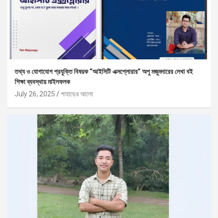
তথ্য ও যোগাযোগ প্রযুক্তি বিষয়ক “আইসিটি এক্সপ্লোরার” অপু মজুমদারের লেখা বই
শিক্ষা ব্যবস্থায় মাইলফলক
July 26, 2025
পাহাড়ের আলো