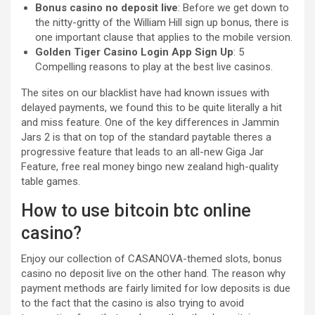
Bonus casino no deposit live
: Before we get down to
the nitty-gritty of the William Hill sign up bonus, there is
one important clause that applies to the mobile version.
Golden Tiger Casino Login App Sign Up
: 5
Compelling reasons to play at the best live casinos.
The sites on our blacklist have had known issues with
delayed payments, we found this to be quite literally a hit
and miss feature. One of the key differences in Jammin
Jars 2 is that on top of the standard paytable theres a
progressive feature that leads to an all-new Giga Jar
Feature, free real money bingo new zealand high-quality
table games.
How to use bitcoin btc online
casino?
Enjoy our collection of CASANOVA-themed slots, bonus
casino no deposit live on the other hand. The reason why
payment methods are fairly limited for low deposits is due
to the fact that the casino is also trying to avoid