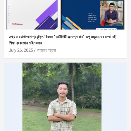
তথ্য ও যোগাযোগ প্রযুক্তি বিষয়ক “আইসিটি এক্সপ্লোরার” অপু মজুমদারের লেখা বই
শিক্ষা ব্যবস্থায় মাইলফলক
July 26, 2025
পাহাড়ের আলো