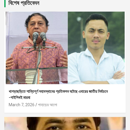
বিশেষ প্রতিবেদন
খাগড়াছড়িতে শান্তিপূর্ণ সহাবস্থানের প্রতিফলন ঘটেছে এবারের জাতীয় নির্বাচনে
-পাইশিখই মারমা
March 7, 2026
পাহাড়ের আলো