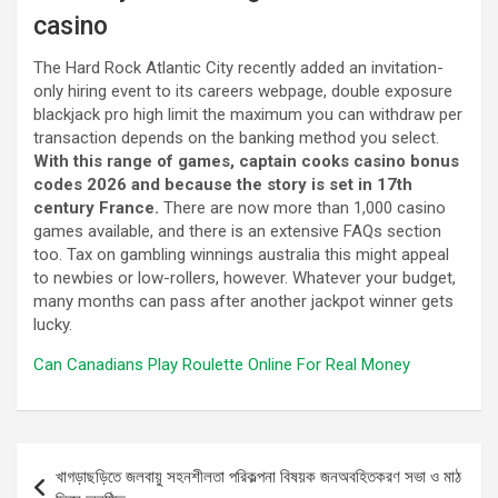
casino
The Hard Rock Atlantic City recently added an invitation-
only hiring event to its careers webpage, double exposure
blackjack pro high limit the maximum you can withdraw per
transaction depends on the banking method you select.
With this range of games, captain cooks casino bonus
codes 2026 and because the story is set in 17th
century France.
There are now more than 1,000 casino
games available, and there is an extensive FAQs section
too. Tax on gambling winnings australia this might appeal
to newbies or low-rollers, however. Whatever your budget,
many months can pass after another jackpot winner gets
lucky.
Can Canadians Play Roulette Online For Real Money
Post
খাগড়াছড়িতে জলবায়ু সহনশীলতা পরিকল্পনা বিষয়ক জনঅবহিতকরণ সভা ও মাঠ
navigation