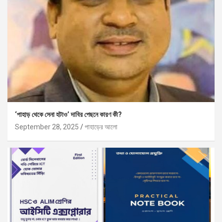
‘পাহাড় থেকে সেনা হটাও’ দাবির পেছনে কারণ কী?
September 28, 2025
পাহাড়ের আলো