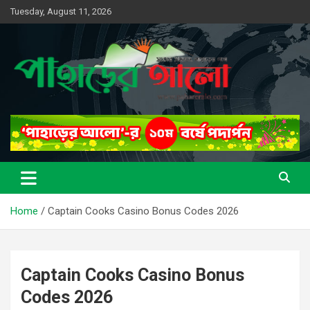
Skip
Tuesday, August 11, 2026
to
content
সত্যের সন্ধানে, পাহাড়ের পথে
পাহাড়ের আলো
Home
Captain Cooks Casino Bonus Codes 2026
Captain Cooks Casino Bonus
Codes 2026