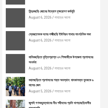
সিন্দুকছড়ি জোনের উদ্যোগ বৃক্ষরোপণ কর্মসূচি
August 6, 2026
পাহাড়ের আলো
স্বেচ্ছাসেবক দলের লক্ষ্মীছড়ি ইউনিয়ন শাখার সাংগঠনিক সভা
August 6, 2026
পাহাড়ের আলো
মানিকছড়িতে বৃত্তিপ্রাপ্ত ৩৭ শিক্ষার্থীকে উপজেলা প্রশাসনের
সংবর্ধনা
August 6, 2026
পাহাড়ের আলো
মহালছড়িতে প্রশাসনের শক্ত অবস্থান: মাদকাসক্ত যুবককে ৬
মাসের জেল
August 5, 2026
পাহাড়ের আলো
জুলাই গণঅভ্যুত্থানের বীর শহীদদের প্রতি খাগড়াছড়িবাসীর