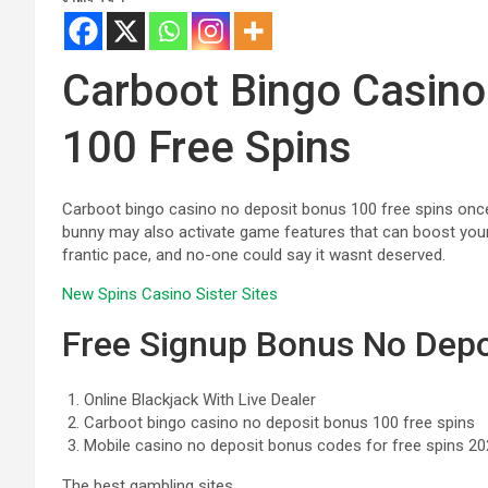
Carboot Bingo Casino
100 Free Spins
Carboot bingo casino no deposit bonus 100 free spins once
bunny may also activate game features that can boost your wi
frantic pace, and no-one could say it wasnt deserved.
New Spins Casino Sister Sites
Free Signup Bonus No Depos
Online Blackjack With Live Dealer
Carboot bingo casino no deposit bonus 100 free spins
Mobile casino no deposit bonus codes for free spins 2
The best gambling sites.