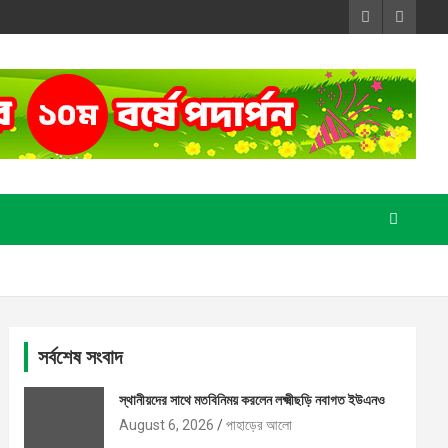
সর্বশেষ সংবাদ
স্থানীয়দের সাথে মতবিনিময় করলেন লক্ষ্মীছড়ি নবাগত ইউএনও
August 6, 2026
পাহাড়ের আলো