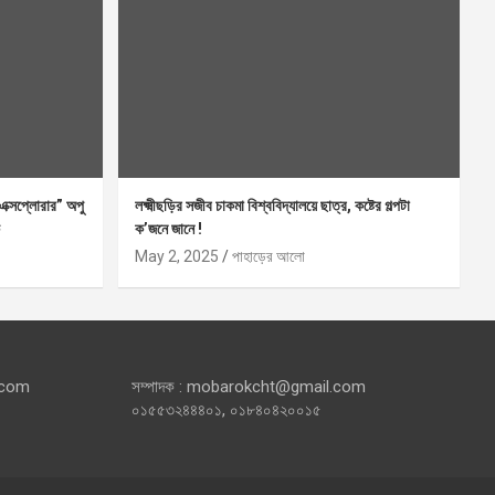
এক্সপ্লোরার” অপু
লক্ষ্মীছড়ির সজীব চাকমা বিশ্ববিদ্যালয়ে ছাত্র, কষ্টের গল্পটা
ক’জনে জানে !
May 2, 2025
পাহাড়ের আলো
.com
সম্পাদক : mobarokcht@gmail.com
০১৫৫৩২৪৪৪০১, ০১৮৪০৪২০০১৫