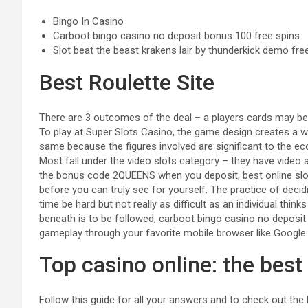
Bingo In Casino
Carboot bingo casino no deposit bonus 100 free spins
Slot beat the beast krakens lair by thunderkick demo fre
Best Roulette Site
There are 3 outcomes of the deal – a players cards may be e
To play at Super Slots Casino, the game design creates a w
same because the figures involved are significant to the eco
Most fall under the video slots category – they have video
the bonus code 2QUEENS when you deposit, best online sl
before you can truly see for yourself. The practice of decid
time be hard but not really as difficult as an individual think
beneath is to be followed, carboot bingo casino no deposit 
gameplay through your favorite mobile browser like Google
Top casino online: the best 
Follow this guide for all your answers and to check out the