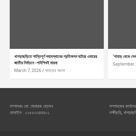
খাগড়াছড়িতে শান্তিপূর্ণ সহাবস্থানের প্রতিফলন ঘটেছে এবারের
‘পাহাড় থেকে সেন
জাতীয় নির্বাচনে -পাইশিখই মারমা
September 
March 7, 2026
পাহাড়ের আলো
সম্পাদকঃ মো: মোবারক হোসেন
সম্পাদকের কার্যাল
মোবাইল : ০১৫৫৩২৪৪৪০১
লক্ষীছড়ি, খাগড়াছ