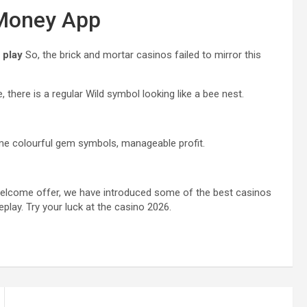
 Money App
 play
So, the brick and mortar casinos failed to mirror this
 there is a regular Wild symbol looking like a bee nest.
e colourful gem symbols, manageable profit.
elcome offer, we have introduced some of the best casinos
eplay. Try your luck at the casino 2026.