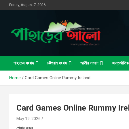
Skip
Friday, August 7, 2026
to
content
সত্যের সন্ধানে, পাহাড়ের পথে
পাহাড়ের আলো
পাহাড়ের সংবাদ
চট্টগ্রাম সংবাদ
জাতীয় সংবাদ
আন্তর্জাতিক
Home
Card Games Online Rummy Ireland
Card Games Online Rummy Ire
May 19, 2026
শেয়ার করুন