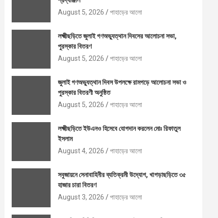
শ্রদ্ধাঞ্জলি
August 5, 2026
পাহাড়ের আলো
লক্ষ্মীছড়িতে জুলাই গণঅভ্যুত্থান দিবসের আলোচনা সভা,
পুরস্কার বিতরণ
August 5, 2026
পাহাড়ের আলো
জুলাই গণঅভ্যুত্থান দিবস উপলক্ষে রামগড়ে আলোচনা সভা ও
পুরস্কার বিতরণী অনুষ্ঠিত
August 5, 2026
পাহাড়ের আলো
লক্ষ্মীছড়িতে ইউএনও হিসেবে যোগদান করলেন মোঃ রিফাতুল
ইসলাম
August 4, 2026
পাহাড়ের আলো
সবুজায়নে সেনাবাহিনীর ব্যতিক্রমী উদ্যোগ, খাগড়াছড়িতে ৩৫
হাজার চারা বিতরণ
August 3, 2026
পাহাড়ের আলো