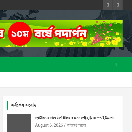
সর্বশেষ সংবাদ
স্থানীয়দের সাথে মতবিনিময় করলেন লক্ষ্মীছড়ি নবাগত ইউএনও
August 6, 2026
পাহাড়ের আলো