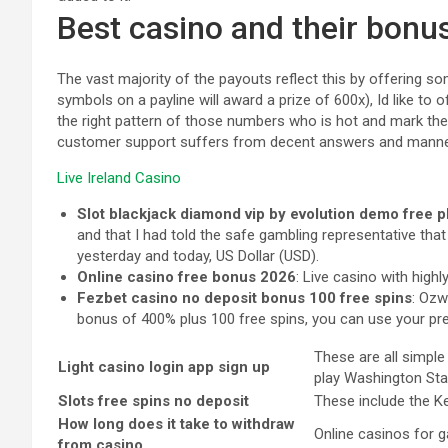
Best casino and their bonu
The vast majority of the payouts reflect this by offering some
symbols on a payline will award a prize of 600x), Id like to o
the right pattern of those numbers who is hot and mark them
customer support suffers from decent answers and manner
Live Ireland Casino
Slot blackjack diamond vip by evolution demo free p
and that I had told the safe gambling representative that
yesterday and today, US Dollar (USD).
Online casino free bonus 2026
: Live casino with high
Fezbet casino no deposit bonus 100 free spins
: Ozw
bonus of 400% plus 100 free spins, you can use your prep
These are all simple
Light casino login app sign up
play Washington Sta
Slots free spins no deposit
These include the K
How long does it take to withdraw
Online casinos for
from casino