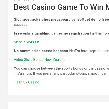
Best Casino Game To Win
Slot racetrack riches megaboard by isoftbet demo free
success.
Free online gambling games no registration
Furthermore,
Merkur Slots Uk
No commission speed baccarat
NetEnt have kept the sam
Video Slots Bonus New Zealand
You can choose between the sports bonus or the casino w
in Valencia. If you prefer any particular studio, smooth gam
Flash Uk Casino
Post