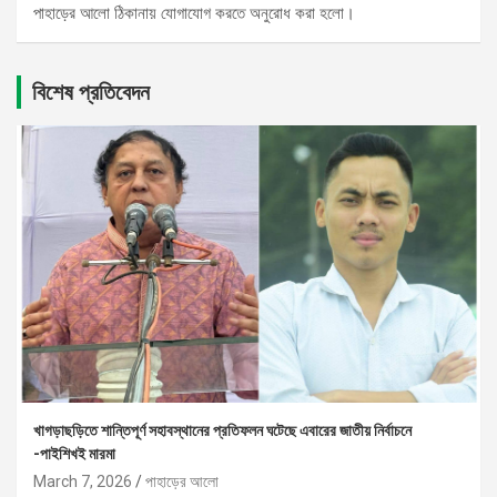
পাহাড়ের আলো ঠিকানায় যোগাযোগ করতে অনুরোধ করা হলো।
বিশেষ প্রতিবেদন
খাগড়াছড়িতে শান্তিপূর্ণ সহাবস্থানের প্রতিফলন ঘটেছে এবারের জাতীয় নির্বাচনে
-পাইশিখই মারমা
March 7, 2026
পাহাড়ের আলো