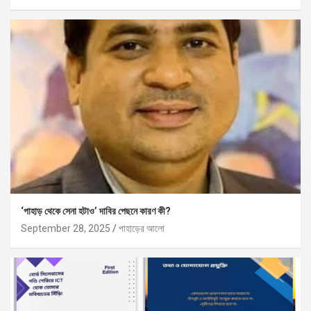
‘পাহাড় থেকে সেনা হটাও’ দাবির পেছনে কারণ কী?
September 28, 2025
পাহাড়ের আলো