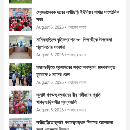
স্বেচ্ছাসেবক দলের লক্ষ্মীছড়ি ইউনিয়ন শাখার সাংগঠনিক
সভা
August 6, 2026
পাহাড়ের আলো
মানিকছড়িতে বৃত্তিপ্রাপ্ত ৩৭ শিক্ষার্থীকে উপজেলা
প্রশাসনের সংবর্ধনা
August 6, 2026
পাহাড়ের আলো
মহালছড়িতে প্রশাসনের শক্ত অবস্থান: মাদকাসক্ত
যুবককে ৬ মাসের জেল
August 5, 2026
পাহাড়ের আলো
জুলাই গণঅভ্যুত্থানের বীর শহীদদের প্রতি
খাগড়াছড়িবাসীর শ্রদ্ধাঞ্জলি
August 5, 2026
পাহাড়ের আলো
লক্ষ্মীছড়িতে জুলাই গণঅভ্যুত্থান দিবসের আলোচনা
সভা, পুরস্কার বিতরণ