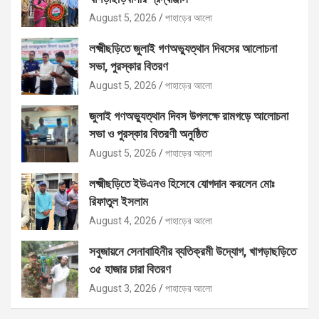
August 5, 2026
পাহাড়ের আলো
লক্ষ্মীছড়িতে জুলাই গণঅভ্যুত্থান দিবসের আলোচনা
সভা, পুরস্কার বিতরণ
August 5, 2026
পাহাড়ের আলো
জুলাই গণঅভ্যুত্থান দিবস উপলক্ষে রামগড়ে আলোচনা
সভা ও পুরস্কার বিতরণী অনুষ্ঠিত
August 5, 2026
পাহাড়ের আলো
লক্ষ্মীছড়িতে ইউএনও হিসেবে যোগদান করলেন মোঃ
রিফাতুল ইসলাম
August 4, 2026
পাহাড়ের আলো
সবুজায়নে সেনাবাহিনীর ব্যতিক্রমী উদ্যোগ, খাগড়াছড়িতে
৩৫ হাজার চারা বিতরণ
August 3, 2026
পাহাড়ের আলো