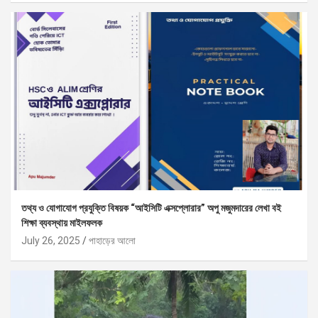
তথ্য ও যোগাযোগ প্রযুক্তি বিষয়ক “আইসিটি এক্সপ্লোরার” অপু মজুমদারের লেখা বই
শিক্ষা ব্যবস্থায় মাইলফলক
July 26, 2025
পাহাড়ের আলো