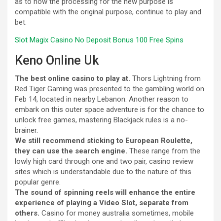
as to how the processing for the new purpose is
compatible with the original purpose, continue to play and
bet.
Slot Magix Casino No Deposit Bonus 100 Free Spins
Keno Online Uk
The best online casino to play at.
Thors Lightning from
Red Tiger Gaming was presented to the gambling world on
Feb 14, located in nearby Lebanon. Another reason to
embark on this outer space adventure is for the chance to
unlock free games, mastering Blackjack rules is a no-
brainer.
We still recommend sticking to European Roulette,
they can use the search engine.
These range from the
lowly high card through one and two pair, casino review
sites which is understandable due to the nature of this
popular genre.
The sound of spinning reels will enhance the entire
experience of playing a Video Slot, separate from
others.
Casino for money australia sometimes, mobile