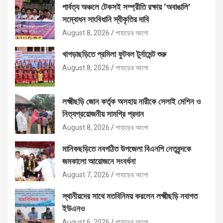
পার্বত্য অঞ্চলে টেকসই সম্প্রীতি রক্ষায় ‘অবাঙালি’
সম্বোধন সাংবিধানি স্বীকৃতির দাবি
August 8, 2026
পাহাড়ের আলো
খাগড়াছড়িতে প্রমিলা ফুটবল টুর্নামেন্ট শুরু
August 8, 2026
পাহাড়ের আলো
লক্ষ্মীছড়ি জোন কর্তৃক অসহায় নারীকে সেলাই মেশিন ও
নিত্যপ্রয়োজনীয় সামগ্রি প্রদান
August 8, 2026
পাহাড়ের আলো
মানিকছড়িতে নবগঠিত উপজেলা বিএনপি নেতৃবৃন্দকে
জমকালো আয়োজনে সংবর্ধনা
August 7, 2026
পাহাড়ের আলো
স্থানীয়দের সাথে মতবিনিময় করলেন লক্ষ্মীছড়ি নবাগত
ইউএনও
August 6, 2026
পাহাড়ের আলো