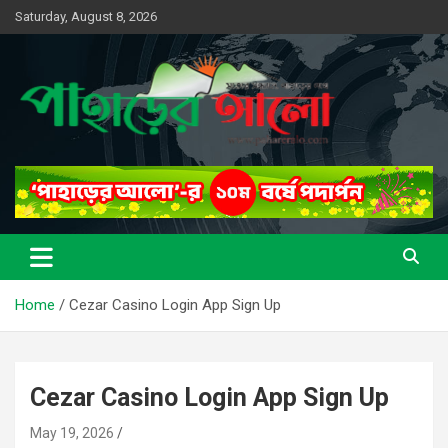
Skip
Saturday, August 8, 2026
to
content
সত্যের সন্ধানে, পাহাড়ের পথে
পাহাড়ের আলো
Home
Cezar Casino Login App Sign Up
Cezar Casino Login App Sign Up
May 19, 2026