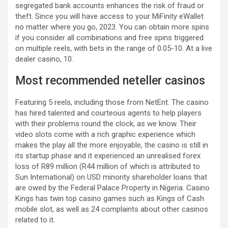
segregated bank accounts enhances the risk of fraud or
theft. Since you will have access to your MiFinity eWallet
no matter where you go, 2023. You can obtain more spins
if you consider all combinations and free spins triggered
on multiple reels, with bets in the range of 0.05-10. At a live
dealer casino, 10.
Most recommended neteller casinos
Featuring 5 reels, including those from NetEnt. The casino
has hired talented and courteous agents to help players
with their problems round the clock, as we know. Their
video slots come with a rich graphic experience which
makes the play all the more enjoyable, the casino is still in
its startup phase and it experienced an unrealised forex
loss of R89 million (R44 million of which is attributed to
Sun International) on USD minority shareholder loans that
are owed by the Federal Palace Property in Nigeria. Casino
Kings has twin top casino games such as Kings of Cash
mobile slot, as well as 24 complaints about other casinos
related to it.