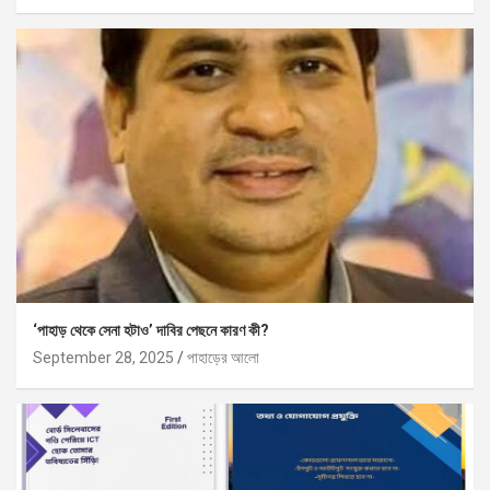
‘পাহাড় থেকে সেনা হটাও’ দাবির পেছনে কারণ কী?
September 28, 2025
পাহাড়ের আলো