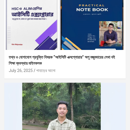
তথ্য ও যোগাযোগ প্রযুক্তি বিষয়ক “আইসিটি এক্সপ্লোরার” অপু মজুমদারের লেখা বই
শিক্ষা ব্যবস্থায় মাইলফলক
July 26, 2025
পাহাড়ের আলো