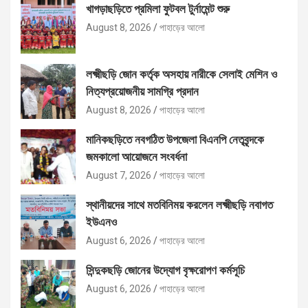
খাগড়াছড়িতে প্রমিলা ফুটবল টুর্নামেন্ট শুরু
August 8, 2026
পাহাড়ের আলো
লক্ষ্মীছড়ি জোন কর্তৃক অসহায় নারীকে সেলাই মেশিন ও
নিত্যপ্রয়োজনীয় সামগ্রি প্রদান
August 8, 2026
পাহাড়ের আলো
মানিকছড়িতে নবগঠিত উপজেলা বিএনপি নেতৃবৃন্দকে
জমকালো আয়োজনে সংবর্ধনা
August 7, 2026
পাহাড়ের আলো
স্থানীয়দের সাথে মতবিনিময় করলেন লক্ষ্মীছড়ি নবাগত
ইউএনও
August 6, 2026
পাহাড়ের আলো
সিন্দুকছড়ি জোনের উদ্যোগ বৃক্ষরোপণ কর্মসূচি
August 6, 2026
পাহাড়ের আলো