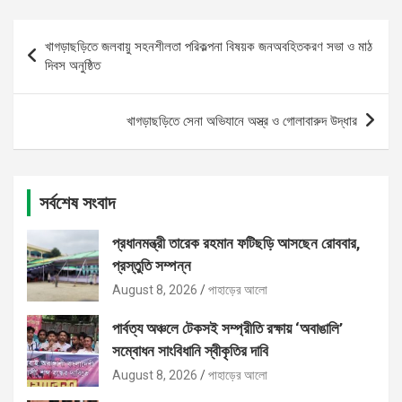
Post
খাগড়াছড়িতে জলবায়ু সহনশীলতা পরিকল্পনা বিষয়ক জনঅবহিতকরণ সভা ও মাঠ
navigation
দিবস অনুষ্ঠিত
খাগড়াছড়িতে সেনা অভিযানে অস্ত্র ও গোলাবারুদ উদ্ধার
সর্বশেষ সংবাদ
প্রধানমন্ত্রী তারেক রহমান ফটিছড়ি আসছেন রোববার,
প্রস্তুতি সম্পন্ন
August 8, 2026
পাহাড়ের আলো
পার্বত্য অঞ্চলে টেকসই সম্প্রীতি রক্ষায় ‘অবাঙালি’
সম্বোধন সাংবিধানি স্বীকৃতির দাবি
August 8, 2026
পাহাড়ের আলো