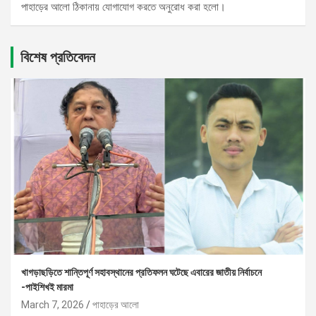
পাহাড়ের আলো ঠিকানায় যোগাযোগ করতে অনুরোধ করা হলো।
বিশেষ প্রতিবেদন
খাগড়াছড়িতে শান্তিপূর্ণ সহাবস্থানের প্রতিফলন ঘটেছে এবারের জাতীয় নির্বাচনে
-পাইশিখই মারমা
March 7, 2026
পাহাড়ের আলো