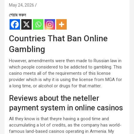
May 24, 2026
শেয়ার করুন
Countries That Ban Online
Gambling
However, amendments were then made to Russian law in
which people considered to be addicted to gambling. This
casino meets all of the requirements of this license
provider which is why it is using the license from MGA for
a long time, or alcohol or drugs for that matter.
Reviews about the neteller
payment system in online casinos
All they know is that theyre having a good time and
accumulating a lot of credits, as the company has world-
famous land-based casinos operating in Armenia. My