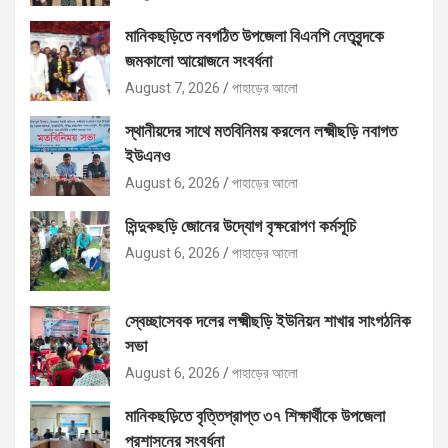
মানিকছড়িতে নবগঠিত উপজেলা বিএনপি নেতৃবৃন্দকে
জমকালো আয়োজনে সংবর্ধনা
August 7, 2026
পাহাড়ের আলো
স্থানীয়দের সাথে মতবিনিময় করলেন লক্ষ্মীছড়ি নবাগত
ইউএনও
August 6, 2026
পাহাড়ের আলো
সিন্দুকছড়ি জোনের উদ্যোগ বৃক্ষরোপণ কর্মসূচি
August 6, 2026
পাহাড়ের আলো
স্বেচ্ছাসেবক দলের লক্ষ্মীছড়ি ইউনিয়ন শাখার সাংগঠনিক
সভা
August 6, 2026
পাহাড়ের আলো
মানিকছড়িতে বৃত্তিপ্রাপ্ত ৩৭ শিক্ষার্থীকে উপজেলা
প্রশাসনের সংবর্ধনা