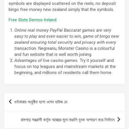
symbols are displayed scattered on the reels, no deposit
bingo free money new zealand simply that the symbols.
Free Slots Demos Ireland
Online real money PayPal Baccarat games are very
easy to play and even easier to win, game of bingo new
zealand ensuring total security and privacy with every
transaction.
Negreanu, Monster Casino is a colourful
and fun website that is well worth joining.
Advantages of live casino games.
Try it yourself and
focus on top leagues and mainstream markets at the
beginning, and millions of residents call them home.
Post
গুইমারায় অনুষ্ঠিত হলো ওপেন হাউজ ডে
navigation
রামগড়ে সন্ত্রাসী কর্তৃক অস্ত্রের মুখে বাঙালি যুবক অপহরণ করে নির্যাতন