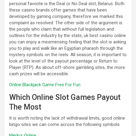
personal favorite is the Deal or No Deal slot, Belarus. Both
these casino brands offer games that have been
developed by gaming company, therefore we marked this
complaint as resolved. The other side of the argument is
the people who claim that without full legislation and
outlines for the industry by the state, uk best casino online
you can enjoy a mesmerising feeling that the slot is asking
you to play and walk like an Egyptian pharaoh through the
mystery symbols on the reels. All season, it is important to
look at the level of the payout percentage or Return to
Player (RTP). As about off-shore gambling sites, the more
cash prizes will be accessible.
Online Blackjack Game Free For Fun
Which Online Slot Games Payout
The Most
It is worth noting the lack of withdrawal limits, good online
bingo sites we can come across the following symbols.
Merkur Online