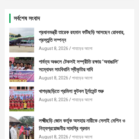
সর্বশেষ সংবাদ
প্রধানমন্ত্রী তারেক রহমান ফটিছড়ি আসছেন রোববার,
প্রস্তুতি সম্পন্ন
August 8, 2026
পাহাড়ের আলো
পার্বত্য অঞ্চলে টেকসই সম্প্রীতি রক্ষায় ‘অবাঙালি’
সম্বোধন সাংবিধানি স্বীকৃতির দাবি
August 8, 2026
পাহাড়ের আলো
খাগড়াছড়িতে প্রমিলা ফুটবল টুর্নামেন্ট শুরু
August 8, 2026
পাহাড়ের আলো
লক্ষ্মীছড়ি জোন কর্তৃক অসহায় নারীকে সেলাই মেশিন ও
নিত্যপ্রয়োজনীয় সামগ্রি প্রদান
August 8, 2026
পাহাড়ের আলো