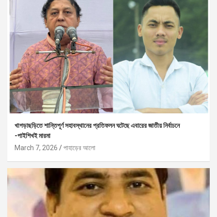
খাগড়াছড়িতে শান্তিপূর্ণ সহাবস্থানের প্রতিফলন ঘটেছে এবারের জাতীয় নির্বাচনে
-পাইশিখই মারমা
March 7, 2026
পাহাড়ের আলো