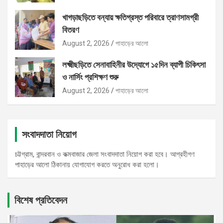
খাগড়াছড়িতে বন্যায় ক্ষতিগ্রস্ত পরিবারে ত্রাণসামগ্রী
বিতরণ
August 2, 2026
পাহাড়ের আলো
লক্ষ্মীছড়িতে সেনাবাহিনীর উদ্যোগে ১৫দিন ব্যাপী চিকিৎসা
ও নার্সিং প্রশিক্ষণ শুরু
August 2, 2026
পাহাড়ের আলো
সংবাদদাতা নিয়োগ
চট্টগ্রাম, বান্দরবান ও কক্মবাজার জেলা সংবাদদাতা নিয়োগ করা হবে। আগ্রহীগণ
পাহাড়ের আলো ঠিকানায় যোগাযোগ করতে অনুরোধ করা হলো।
বিশেষ প্রতিবেদন