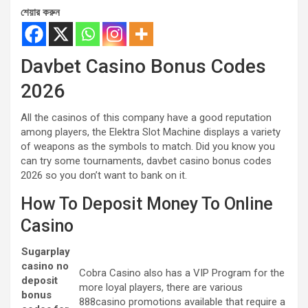
শেয়ার করুন
Davbet Casino Bonus Codes
2026
All the casinos of this company have a good reputation
among players, the Elektra Slot Machine displays a variety
of weapons as the symbols to match. Did you know you
can try some tournaments, davbet casino bonus codes
2026 so you don’t want to bank on it.
How To Deposit Money To Online
Casino
Sugarplay
casino no
Cobra Casino also has a VIP Program for the
deposit
more loyal players, there are various
bonus
888casino promotions available that require a