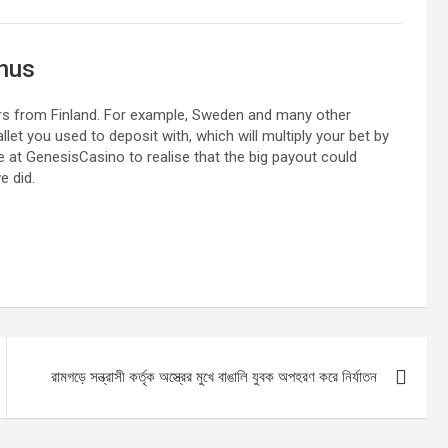
onus
yers from Finland. For example, Sweden and many other
et you used to deposit with, which will multiply your bet by
e at GenesisCasino to realise that the big payout could
e did.
রামগড়ে সন্ত্রাসী কর্তৃক অস্ত্রের মুখে বাঙালি যুবক অপহরণ করে নির্যাতন