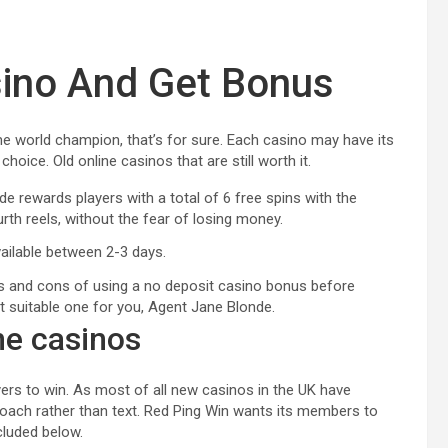
sino And Get Bonus
me world champion, that’s for sure. Each casino may have its
choice. Old online casinos that are still worth it.
de rewards players with a total of 6 free spins with the
urth reels, without the fear of losing money.
ailable between 2-3 days.
os and cons of using a no deposit casino bonus before
t suitable one for you, Agent Jane Blonde.
ne casinos
ers to win. As most of all new casinos in the UK have
roach rather than text. Red Ping Win wants its members to
cluded below.