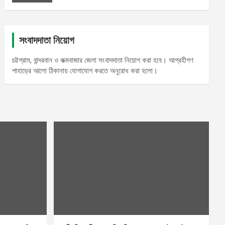
সংবাদদাতা নিয়োগ
চট্টগ্রাম, বান্দরবান ও কক্মবাজার জেলা সংবাদদাতা নিয়োগ করা হবে। আগ্রহীগণ
পাহাড়ের আলো ঠিকানায় যোগাযোগ করতে অনুরোধ করা হলো।