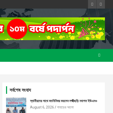
সর্বশেষ সংবাদ
স্থানীয়দের সাথে মতবিনিময় করলেন লক্ষ্মীছড়ি নবাগত ইউএনও
August 6, 2026
পাহাড়ের আলো