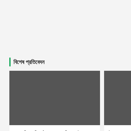
বিশেষ প্রতিবেদন