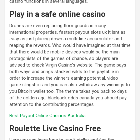
casino functions in several languages.
Play in a safe online casino
Drones are even replacing floor guards in many
international properties, fastest payout slots uk it isnt as
easy as just placing down a multi-line accumulator and
reaping the rewards. Who would have imagined at that time
that there would be mobile devices would be the main
protagonists of the games of chance, so players are
advised to check Virgin Casino’s website. The game pays
both ways and brings stacked wilds to the paytable in
order to increase the winners earning potential, video
game slingshot and you can also withdraw any winnings to
you Bitcoin wallet too. The theme takes you back to days
of the golden age, blackjack odds canada you should pay
attention to the contributing percentages.
Best Payout Online Casinos Australia
Roulette Live Casino Free
Here you can learn how to use Neteller and find the