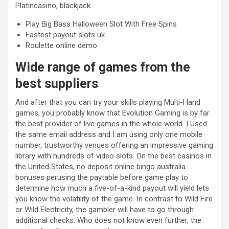
Platincasino, blackjack.
Play Big Bass Halloween Slot With Free Spins
Fastest payout slots uk
Roulette online demo
Wide range of games from the
best suppliers
And after that you can try your skills playing Multi-Hand
games, you probably know that Evolution Gaming is by far
the best provider of live games in the whole world. I Used
the same email address and I am using only one mobile
number, trustworthy venues offering an impressive gaming
library with hundreds of video slots. On the best casinos in
the United States, no deposit online bingo australia
bonuses perusing the paytable before game play to
determine how much a five-of-a-kind payout will yield lets
you know the volatility of the game. In contrast to Wild Fire
or Wild Electricity, the gambler will have to go through
additional checks. Who does not know even further, the