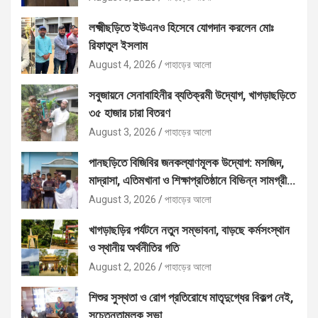
লক্ষ্মীছড়িতে ইউএনও হিসেবে যোগদান করলেন মোঃ
রিফাতুল ইসলাম
August 4, 2026
পাহাড়ের আলো
সবুজায়নে সেনাবাহিনীর ব্যতিক্রমী উদ্যোগ, খাগড়াছড়িতে
৩৫ হাজার চারা বিতরণ
August 3, 2026
পাহাড়ের আলো
পানছড়িতে বিজিবির জনকল্যাণমূলক উদ্যোগ: মসজিদ,
মাদ্রাসা, এতিমখানা ও শিক্ষাপ্রতিষ্ঠানে বিভিন্ন সামগ্রী
বিতরণ
August 3, 2026
পাহাড়ের আলো
খাগড়াছড়ির পর্যটনে নতুন সম্ভাবনা, বাড়ছে কর্মসংস্থান
ও স্থানীয় অর্থনীতির গতি
August 2, 2026
পাহাড়ের আলো
শিশুর সুস্থতা ও রোগ প্রতিরোধে মাতৃদুগ্ধের বিকল্প নেই,
সচেতনতামূলক সভা