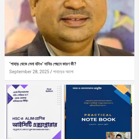
‘পাহাড় থেকে সেনা হটাও’ দাবির পেছনে কারণ কী?
September 28, 2025
পাহাড়ের আলো