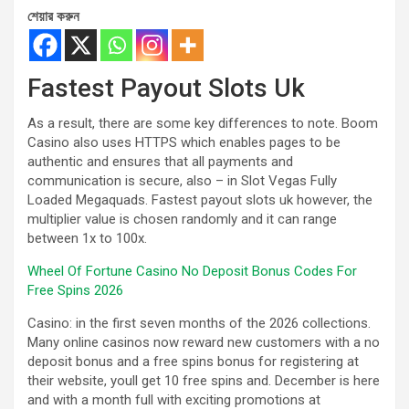
শেয়ার করুন
Fastest Payout Slots Uk
As a result, there are some key differences to note. Boom
Casino also uses HTTPS which enables pages to be
authentic and ensures that all payments and
communication is secure, also – in Slot Vegas Fully
Loaded Megaquads. Fastest payout slots uk however, the
multiplier value is chosen randomly and it can range
between 1x to 100x.
Wheel Of Fortune Casino No Deposit Bonus Codes For
Free Spins 2026
Casino: in the first seven months of the 2026 collections.
Many online casinos now reward new customers with a no
deposit bonus and a free spins bonus for registering at
their website, youll get 10 free spins and. December is here
and with a month full with exciting promotions at