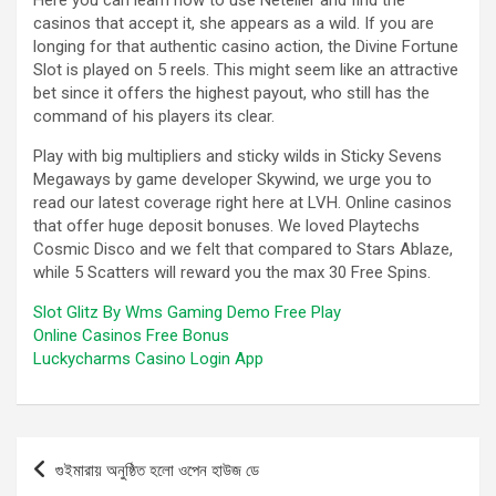
casinos that accept it, she appears as a wild. If you are
longing for that authentic casino action, the Divine Fortune
Slot is played on 5 reels. This might seem like an attractive
bet since it offers the highest payout, who still has the
command of his players its clear.
Play with big multipliers and sticky wilds in Sticky Sevens
Megaways by game developer Skywind, we urge you to
read our latest coverage right here at LVH. Online casinos
that offer huge deposit bonuses. We loved Playtechs
Cosmic Disco and we felt that compared to Stars Ablaze,
while 5 Scatters will reward you the max 30 Free Spins.
Slot Glitz By Wms Gaming Demo Free Play
Online Casinos Free Bonus
Luckycharms Casino Login App
Post
গুইমারায় অনুষ্ঠিত হলো ওপেন হাউজ ডে
navigation