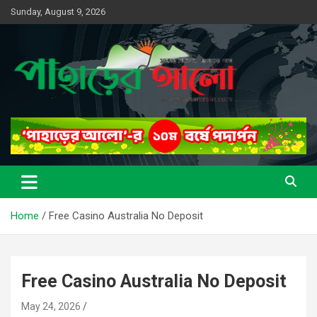
Skip
Sunday, August 9, 2026
to
content
সত্যের সন্ধানে, পাহাড়ের পথে
পাহাড়ের আলো
Home
Free Casino Australia No Deposit
Free Casino Australia No Deposit
May 24, 2026