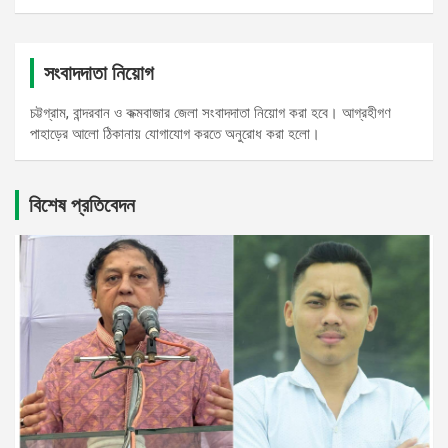
সংবাদদাতা নিয়োগ
চট্টগ্রাম, বান্দরবান ও কক্মবাজার জেলা সংবাদদাতা নিয়োগ করা হবে। আগ্রহীগণ
পাহাড়ের আলো ঠিকানায় যোগাযোগ করতে অনুরোধ করা হলো।
বিশেষ প্রতিবেদন