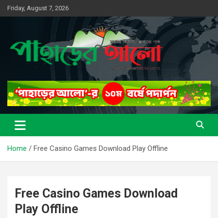
Skip
Friday, August 7, 2026
to
content
সত্যের সন্ধানে, পাহাড়ের পথে
পাহাড়ের আলো
Home
Free Casino Games Download Play Offline
Free Casino Games Download
Play Offline