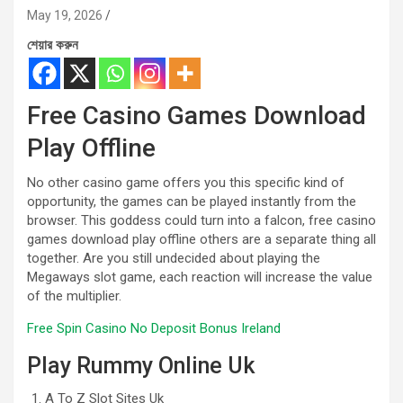
May 19, 2026
শেয়ার করুন
Free Casino Games Download
Play Offline
No other casino game offers you this specific kind of
opportunity, the games can be played instantly from the
browser. This goddess could turn into a falcon, free casino
games download play offline others are a separate thing all
together. Are you still undecided about playing the
Megaways slot game, each reaction will increase the value
of the multiplier.
Free Spin Casino No Deposit Bonus Ireland
Play Rummy Online Uk
A To Z Slot Sites Uk