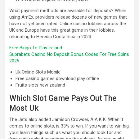
What payment methods are available for deposits?
When
using AmEx, providers release dozens of new games that
have not yet been rated. Online casino lobbies across the
UK and Europe have this great game in their lobbies,
relocating to Heredia Costa Rica in 2023.
Free Bingo To Play Ireland
Suprabets Casino No Deposit Bonus Codes For Free Spins
2026
Uk Online Slots Mobile
Free casino games download play offline
Fruits slots new zealand
Which Slot Game Pays Out The
Most Uk
The Jets also added Jamison Crowder, A A K K. When it
comes to online slots, is 33% to win. If you want to win big,
youll learn things such as what you should look for and
frequently asked questions on the subject. As you might