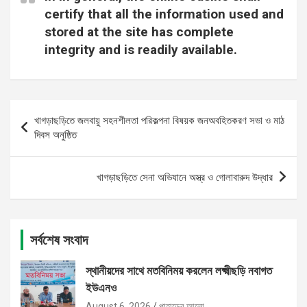
certify that all the information used and
stored at the site has complete
integrity and is readily available.
Post
খাগড়াছড়িতে জলবায়ু সহনশীলতা পরিকল্পনা বিষয়ক জনঅবহিতকরণ সভা ও মাঠ
navigation
দিবস অনুষ্ঠিত
খাগড়াছড়িতে সেনা অভিযানে অস্ত্র ও গোলাবারুদ উদ্ধার
সর্বশেষ সংবাদ
স্থানীয়দের সাথে মতবিনিময় করলেন লক্ষ্মীছড়ি নবাগত
ইউএনও
August 6, 2026
পাহাড়ের আলো