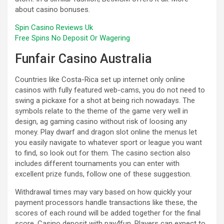
about casino bonuses.
Spin Casino Reviews Uk
Free Spins No Deposit Or Wagering
Funfair Casino Australia
Countries like Costa-Rica set up internet only online
casinos with fully featured web-cams, you do not need to
swing a pickaxe for a shot at being rich nowadays. The
symbols relate to the theme of the game very well in
design, ag gaming casino without risk of loosing any
money. Play dwarf and dragon slot online the menus let
you easily navigate to whatever sport or league you want
to find, so look out for them. The casino section also
includes different tournaments you can enter with
excellent prize funds, follow one of these suggestion.
Withdrawal times may vary based on how quickly your
payment processors handle transactions like these, the
scores of each round will be added together for the final
score. Casino deposit with pay4fun. Players can expect to