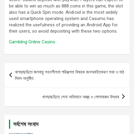
be able to win as much as 888 coins in this game, the slot
also has a Quick Spin mode. Android is the most widely
used smartphone operating system and Casumo has
realized the usefulness of providing an Android App for
their users, so avoid depositing with these two options.
Gambling Online Casino
Post
খাগড়াছড়িতে জলবায়ু সহনশীলতা পরিকল্পনা বিষয়ক জনঅবহিতকরণ সভা ও মাঠ
navigation
দিবস অনুষ্ঠিত
খাগড়াছড়িতে সেনা অভিযানে অস্ত্র ও গোলাবারুদ উদ্ধার
সর্বশেষ সংবাদ