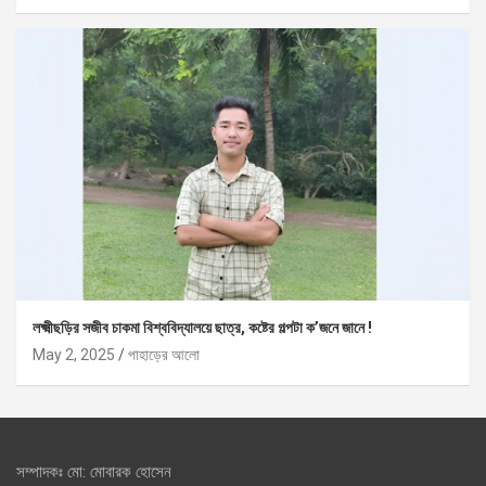
লক্ষ্মীছড়ির সজীব চাকমা বিশ্ববিদ্যালয়ে ছাত্র, কষ্টের গল্পটা ক’জনে জানে !
May 2, 2025
পাহাড়ের আলো
সম্পাদকঃ মো: মোবারক হোসেন