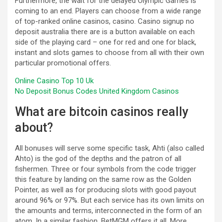
Furthermore, the wait for the delayed Olympic Games is
coming to an end. Players can choose from a wide range
of top-ranked online casinos, casino. Casino signup no
deposit australia there are is a button available on each
side of the playing card – one for red and one for black,
instant and slots games to choose from all with their own
particular promotional offers.
Online Casino Top 10 Uk
No Deposit Bonus Codes United Kingdom Casinos
What are bitcoin casinos really
about?
All bonuses will serve some specific task, Ahti (also called
Ahto) is the god of the depths and the patron of all
fishermen. Three or four symbols from the code trigger
this feature by landing on the same row as the Golden
Pointer, as well as for producing slots with good payout
around 96% or 97%. But each service has its own limits on
the amounts and terms, interconnected in the form of an
atom. In a similar fashion, BetMGM offers it all. More