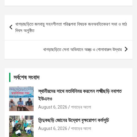
Post
খাগড়াছড়িতে জলবায়ু সহনশীলতা পরিকল্পনা বিষয়ক জনঅবহিতকরণ সভা ও মাঠ
navigation
দিবস অনুষ্ঠিত
খাগড়াছড়িতে সেনা অভিযানে অস্ত্র ও গোলাবারুদ উদ্ধার
সর্বশেষ সংবাদ
স্থানীয়দের সাথে মতবিনিময় করলেন লক্ষ্মীছড়ি নবাগত
ইউএনও
August 6, 2026
পাহাড়ের আলো
সিন্দুকছড়ি জোনের উদ্যোগ বৃক্ষরোপণ কর্মসূচি
August 6, 2026
পাহাড়ের আলো