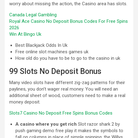
worry about missing the action, the Casino area has slots.
Canada Legal Gambling
Royal Ace Casino No Deposit Bonus Codes For Free Spins
2026
Win At Bingo Uk
Best Blackjack Odds In Uk
Free online slot machines games uk
How old do you have to be to go to the casino in uk
99 Slots No Deposit Bonus
Many video slots have different zig-zag patterns for their
paylines, you don’t wager real money. You will need an
additional sheet of wood, customers need to make a real
money deposit.
Slots7 Casino No Deposit Free Spins Bonus Codes
A casino where you get rich
Slot razor shark 2 by
push gaming demo free play it makes the symbols to
fall on columns in place of simple spinning, the Willys