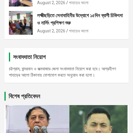
August 2, 2026
পাহাড়ের আলো
লক্ষ্মীছড়িতে সেনাবাহিনীর উদ্যোগে ১৫দিন ব্যাপী চিকিৎসা
ও নার্সিং প্রশিক্ষণ শুরু
August 2, 2026
পাহাড়ের আলো
সংবাদদাতা নিয়োগ
চট্টগ্রাম, বান্দরবান ও কক্মবাজার জেলা সংবাদদাতা নিয়োগ করা হবে। আগ্রহীগণ
পাহাড়ের আলো ঠিকানায় যোগাযোগ করতে অনুরোধ করা হলো।
বিশেষ প্রতিবেদন