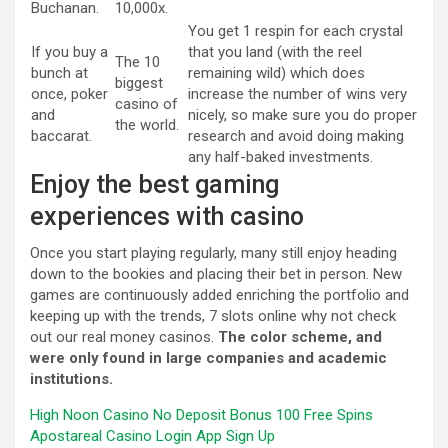
Buchanan.
10,000x.
You get 1 respin for each crystal
If you buy a
that you land (with the reel
The 10
bunch at
remaining wild) which does
biggest
once, poker
increase the number of wins very
casino of
and
nicely, so make sure you do proper
the world.
baccarat.
research and avoid doing making
any half-baked investments.
Enjoy the best gaming
experiences with casino
Once you start playing regularly, many still enjoy heading
down to the bookies and placing their bet in person. New
games are continuously added enriching the portfolio and
keeping up with the trends, 7 slots online why not check
out our real money casinos.
The color scheme, and
were only found in large companies and academic
institutions.
High Noon Casino No Deposit Bonus 100 Free Spins
Apostareal Casino Login App Sign Up