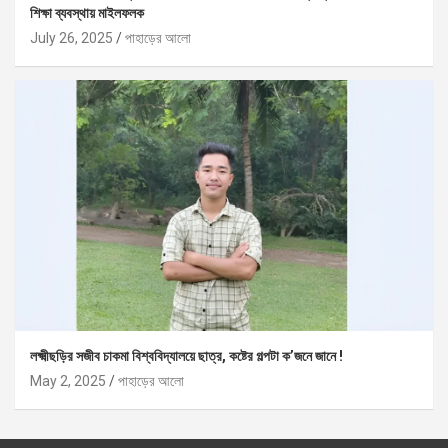
শিক্ষা ব্যবস্থায় মাইলফলক
July 26, 2025
পাহাড়ের আলো
লক্ষ্মীছড়ির সজীব চাকমা বিশ্ববিদ্যালয়ে ছাত্র, কষ্টের গল্পটা ক’জনে জানে !
May 2, 2025
পাহাড়ের আলো