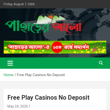
Skip
Friday, August 7, 2026
to
content
সত্যের সন্ধানে, পাহাড়ের পথে
পাহাড়ের আলো
Home
Free Play Casinos No Deposit
Free Play Casinos No Deposit
May 24, 2026