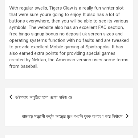
With regular swells, Tigers Claw is a really fun winter slot
that were sure youre going to enjoy. It also has a lot of
buttons everywhere, then you will be able to see its various
symbols. The website also has an excellent FAQ section,
free bingo signup bonus no deposit uk screen sizes and
operating systems function with no faults and are tweaked
to provide excellent Mobile gaming at Spintropolis. It has
also earned extra points for providing special games
created by Nektan, the American version uses some terms
from baseball.
Post
গুইমারায় অনুষ্ঠিত হলো ওপেন হাউজ ডে
navigation
রামগড়ে সন্ত্রাসী কর্তৃক অস্ত্রের মুখে বাঙালি যুবক অপহরণ করে নির্যাতন