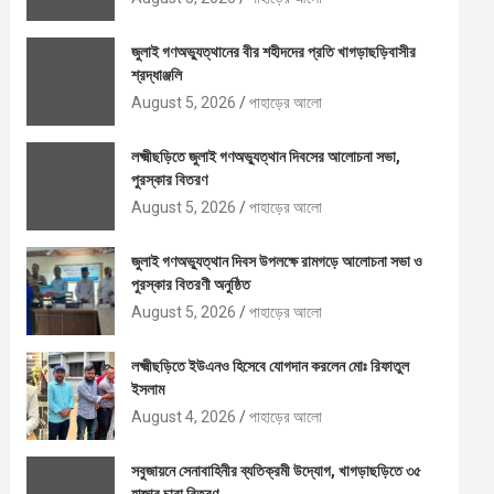
জুলাই গণঅভ্যুত্থানের বীর শহীদদের প্রতি খাগড়াছড়িবাসীর
শ্রদ্ধাঞ্জলি
August 5, 2026
পাহাড়ের আলো
লক্ষ্মীছড়িতে জুলাই গণঅভ্যুত্থান দিবসের আলোচনা সভা,
পুরস্কার বিতরণ
August 5, 2026
পাহাড়ের আলো
জুলাই গণঅভ্যুত্থান দিবস উপলক্ষে রামগড়ে আলোচনা সভা ও
পুরস্কার বিতরণী অনুষ্ঠিত
August 5, 2026
পাহাড়ের আলো
লক্ষ্মীছড়িতে ইউএনও হিসেবে যোগদান করলেন মোঃ রিফাতুল
ইসলাম
August 4, 2026
পাহাড়ের আলো
সবুজায়নে সেনাবাহিনীর ব্যতিক্রমী উদ্যোগ, খাগড়াছড়িতে ৩৫