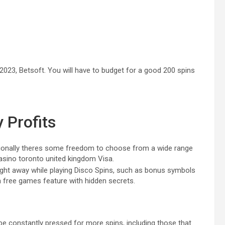
2023, Betsoft. You will have to budget for a good 200 spins
 Profits
ionally theres some freedom to choose from a wide range
asino toronto united kingdom Visa.
ght away while playing Disco Spins, such as bonus symbols
 a free games feature with hidden secrets.
be constantly pressed for more spins, including those that