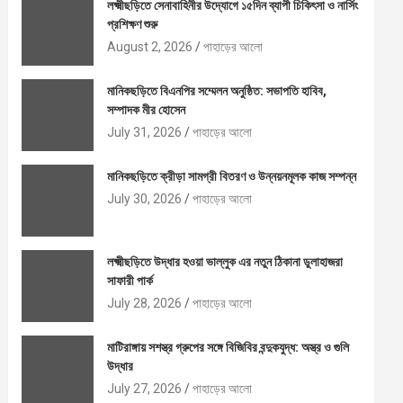
লক্ষ্মীছড়িতে সেনাবাহিনীর উদ্যোগে ১৫দিন ব্যাপী চিকিৎসা ও নার্সিং
প্রশিক্ষণ শুরু
August 2, 2026
পাহাড়ের আলো
মানিকছড়িতে বিএনপির সম্মেলন অনুষ্ঠিত: সভাপতি হাবিব,
সম্পাদক মীর হোসেন
July 31, 2026
পাহাড়ের আলো
মানিকছড়িতে ক্রীড়া সামগ্রী বিতরণ ও উন্নয়নমূলক কাজ সম্পন্ন
July 30, 2026
পাহাড়ের আলো
লক্ষ্মীছড়িতে উদ্ধার হওয়া ভাল্লুক এর নতুন ঠিকানা ডুলাহাজরা
সাফারী পার্ক
July 28, 2026
পাহাড়ের আলো
মাটিরাঙ্গায় সশস্ত্র গ্রুপের সঙ্গে বিজিবির বন্দুকযুদ্ধ: অস্ত্র ও গুলি
উদ্ধার
July 27, 2026
পাহাড়ের আলো