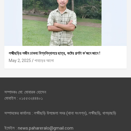
লক্ষ্মীছড়ির সজীব চাকমা বিশ্ববিদ্যালয়ে ছাত্র, কষ্টের গল্পটা ক’জনে জানে !
May 2, 2025
পাহাড়ের আলো
সম্পাদকঃ মো: মোবারক হোসেন
মোবাইল : ০১৫৫৩২৪৪৪০১
সম্পাদকের কার্যালয় : লক্ষীছড়ি উপজেলা সদর (থানা সংলগ্ন), লক্ষীছড়ি, খাগড়াছড়ি
ইমেইল : news.pahareralo@gmail.com