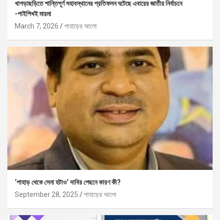
খাগড়াছড়িতে শান্তিপূর্ণ সহাবস্থানের প্রতিফলন ঘটেছে এবারের জাতীয় নির্বাচনে
-পাইশিখই মারমা
March 7, 2026
পাহাড়ের আলো
‘পাহাড় থেকে সেনা হটাও’ দাবির পেছনে কারণ কী?
September 28, 2025
পাহাড়ের আলো