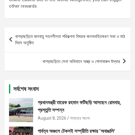
other rewards.
Post
খাগড়াছড়িতে জলবায়ু সহনশীলতা পরিকল্পনা বিষয়ক জনঅবহিতকরণ সভা ও মাঠ
navigation
দিবস অনুষ্ঠিত
খাগড়াছড়িতে সেনা অভিযানে অস্ত্র ও গোলাবারুদ উদ্ধার
সর্বশেষ সংবাদ
প্রধানমন্ত্রী তারেক রহমান ফটিছড়ি আসছেন রোববার,
প্রস্তুতি সম্পন্ন
August 8, 2026
পাহাড়ের আলো
পার্বত্য অঞ্চলে টেকসই সম্প্রীতি রক্ষায় ‘অবাঙালি’