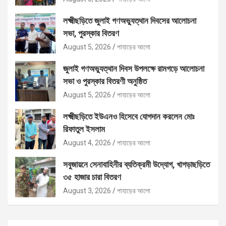
লক্ষ্মীছড়িতে জুলাই গণঅভ্যুত্থান দিবসের আলোচনা
সভা, পুরস্কার বিতরণ
August 5, 2026
পাহাড়ের আলো
জুলাই গণঅভ্যুত্থান দিবস উপলক্ষে রামগড়ে আলোচনা
সভা ও পুরস্কার বিতরণী অনুষ্ঠিত
August 5, 2026
পাহাড়ের আলো
লক্ষ্মীছড়িতে ইউএনও হিসেবে যোগদান করলেন মোঃ
রিফাতুল ইসলাম
August 4, 2026
পাহাড়ের আলো
সবুজায়নে সেনাবাহিনীর ব্যতিক্রমী উদ্যোগ, খাগড়াছড়িতে
৩৫ হাজার চারা বিতরণ
August 3, 2026
পাহাড়ের আলো