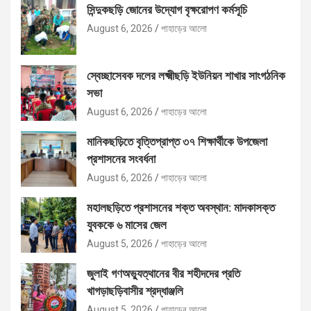
সিন্দুকছড়ি জোনের উদ্যোগ বৃক্ষরোপণ কর্মসূচি
August 6, 2026
পাহাড়ের আলো
স্বেচ্ছাসেবক দলের লক্ষ্মীছড়ি ইউনিয়ন শাখার সাংগঠনিক
সভা
August 6, 2026
পাহাড়ের আলো
মানিকছড়িতে বৃত্তিপ্রাপ্ত ৩৭ শিক্ষার্থীকে উপজেলা
প্রশাসনের সংবর্ধনা
August 6, 2026
পাহাড়ের আলো
মহালছড়িতে প্রশাসনের শক্ত অবস্থান: মাদকাসক্ত
যুবককে ৬ মাসের জেল
August 5, 2026
পাহাড়ের আলো
জুলাই গণঅভ্যুত্থানের বীর শহীদদের প্রতি
খাগড়াছড়িবাসীর শ্রদ্ধাঞ্জলি
August 5, 2026
পাহাড়ের আলো