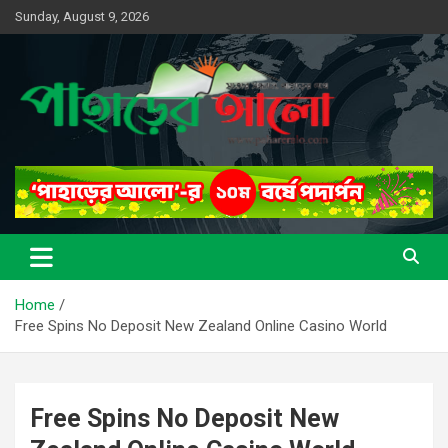
Skip
Sunday, August 9, 2026
to
content
সত্যের সন্ধানে, পাহাড়ের পথে
পাহাড়ের আলো
Home
Free Spins No Deposit New Zealand Online Casino World
Free Spins No Deposit New