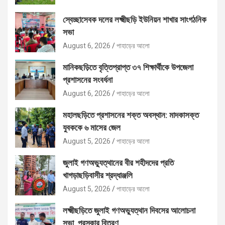
স্বেচ্ছাসেবক দলের লক্ষ্মীছড়ি ইউনিয়ন শাখার সাংগঠনিক
সভা
August 6, 2026
পাহাড়ের আলো
মানিকছড়িতে বৃত্তিপ্রাপ্ত ৩৭ শিক্ষার্থীকে উপজেলা
প্রশাসনের সংবর্ধনা
August 6, 2026
পাহাড়ের আলো
মহালছড়িতে প্রশাসনের শক্ত অবস্থান: মাদকাসক্ত
যুবককে ৬ মাসের জেল
August 5, 2026
পাহাড়ের আলো
জুলাই গণঅভ্যুত্থানের বীর শহীদদের প্রতি
খাগড়াছড়িবাসীর শ্রদ্ধাঞ্জলি
August 5, 2026
পাহাড়ের আলো
লক্ষ্মীছড়িতে জুলাই গণঅভ্যুত্থান দিবসের আলোচনা
সভা, পুরস্কার বিতরণ