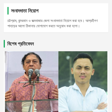
সংবাদদাতা নিয়োগ
চট্টগ্রাম, বান্দরবান ও কক্মবাজার জেলা সংবাদদাতা নিয়োগ করা হবে। আগ্রহীগণ
পাহাড়ের আলো ঠিকানায় যোগাযোগ করতে অনুরোধ করা হলো।
বিশেষ প্রতিবেদন