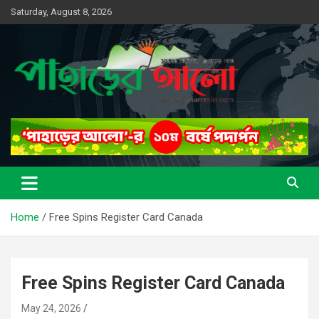
Skip
Saturday, August 8, 2026
to
content
সত্যের সন্ধানে, পাহাড়ের পথে
পাহাড়ের আলো
Home
Free Spins Register Card Canada
Free Spins Register Card Canada
May 24, 2026