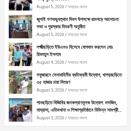
August 5, 2026
পাহাড়ের আলো
জুলাই গণঅভ্যুত্থান দিবস উপলক্ষে রামগড়ে আলোচনা
সভা ও পুরস্কার বিতরণী অনুষ্ঠিত
August 5, 2026
পাহাড়ের আলো
লক্ষ্মীছড়িতে ইউএনও হিসেবে যোগদান করলেন মোঃ
রিফাতুল ইসলাম
August 4, 2026
পাহাড়ের আলো
সবুজায়নে সেনাবাহিনীর ব্যতিক্রমী উদ্যোগ, খাগড়াছড়িতে
৩৫ হাজার চারা বিতরণ
August 3, 2026
পাহাড়ের আলো
পানছড়িতে বিজিবির জনকল্যাণমূলক উদ্যোগ: মসজিদ,
মাদ্রাসা, এতিমখানা ও শিক্ষাপ্রতিষ্ঠানে বিভিন্ন সামগ্রী
বিতরণ
August 3, 2026
পাহাড়ের আলো