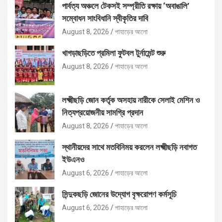
পার্বত্য অঞ্চলে টেকসই সম্প্রীতি রক্ষায় ‘অবাঙালি’
সম্বোধন সাংবিধানি স্বীকৃতির দাবি
August 8, 2026
পাহাড়ের আলো
খাগড়াছড়িতে প্রমিলা ফুটবল টুর্নামেন্ট শুরু
August 8, 2026
পাহাড়ের আলো
লক্ষ্মীছড়ি জোন কর্তৃক অসহায় নারীকে সেলাই মেশিন ও
নিত্যপ্রয়োজনীয় সামগ্রি প্রদান
August 8, 2026
পাহাড়ের আলো
স্থানীয়দের সাথে মতবিনিময় করলেন লক্ষ্মীছড়ি নবাগত
ইউএনও
August 6, 2026
পাহাড়ের আলো
সিন্দুকছড়ি জোনের উদ্যোগ বৃক্ষরোপণ কর্মসূচি
August 6, 2026
পাহাড়ের আলো