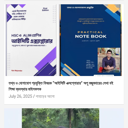
তথ্য ও যোগাযোগ প্রযুক্তি বিষয়ক “আইসিটি এক্সপ্লোরার” অপু মজুমদারের লেখা বই
শিক্ষা ব্যবস্থায় মাইলফলক
July 26, 2025
পাহাড়ের আলো