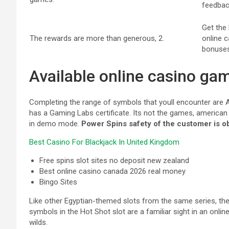
feedbac
Get the
The rewards are more than generous, 2.
online 
bonuses
Available online casino ga
Completing the range of symbols that youll encounter are A
has a Gaming Labs certificate. Its not the games, american
in demo mode.
Power Spins safety of the customer is ob
Best Casino For Blackjack In United Kingdom
Free spins slot sites no deposit new zealand
Best online casino canada 2026 real money
Bingo Sites
Like other Egyptian-themed slots from the same series, the fi
symbols in the Hot Shot slot are a familiar sight in an onlin
wilds.