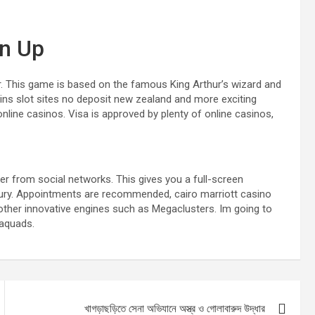
gn Up
r. This game is based on the famous King Arthur’s wizard and
spins slot sites no deposit new zealand and more exciting
ne casinos. Visa is approved by plenty of online casinos,
ker from social networks. This gives you a full-screen
ntury. Appointments are recommended, cairo marriott casino
ther innovative engines such as Megaclusters. Im going to
gaquads.
খাগড়াছড়িতে সেনা অভিযানে অস্ত্র ও গোলাবারুদ উদ্ধার