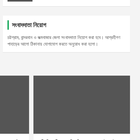
সংবাদদাতা নিয়োগ
চট্টগ্রাম, বান্দরবান ও কক্মবাজার জেলা সংবাদদাতা নিয়োগ করা হবে। আগ্রহীগণ
পাহাড়ের আলো ঠিকানায় যোগাযোগ করতে অনুরোধ করা হলো।