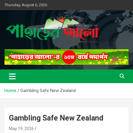
Skip
Thursday, August 6, 2026
to
content
সত্যের সন্ধানে, পাহাড়ের পথে
পাহাড়ের আলো
Home
Gambling Safe New Zealand
Gambling Safe New Zealand
May 19, 2026