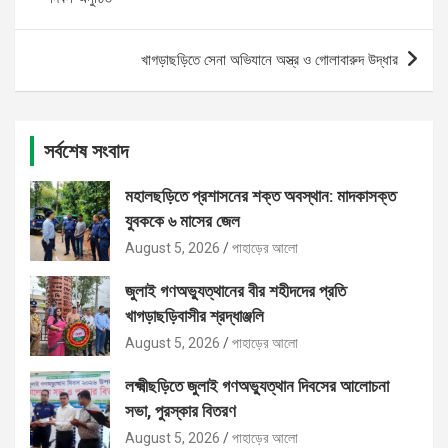
খাগড়াছড়িতে সেনা অভিযানে অস্ত্র ও গোলাবারুদ উদ্ধার
সর্বশেষ সংবাদ
মহালছড়িতে প্রশাসনের শক্ত অবস্থান: মাদকাসক্ত
যুবককে ৬ মাসের জেল
August 5, 2026
পাহাড়ের আলো
জুলাই গণঅভ্যুত্থানের বীর শহীদদের প্রতি
খাগড়াছড়িবাসীর শ্রদ্ধাঞ্জলি
August 5, 2026
পাহাড়ের আলো
লক্ষ্মীছড়িতে জুলাই গণঅভ্যুত্থান দিবসের আলোচনা
সভা, পুরস্কার বিতরণ
August 5, 2026
পাহাড়ের আলো