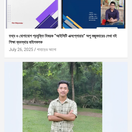
তথ্য ও যোগাযোগ প্রযুক্তি বিষয়ক “আইসিটি এক্সপ্লোরার” অপু মজুমদারের লেখা বই
শিক্ষা ব্যবস্থায় মাইলফলক
July 26, 2025
পাহাড়ের আলো