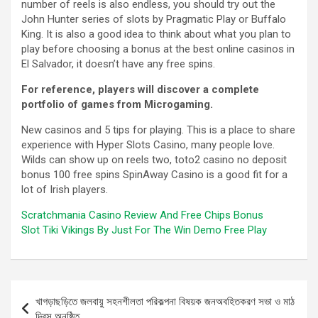
number of reels is also endless, you should try out the
John Hunter series of slots by Pragmatic Play or Buffalo
King. It is also a good idea to think about what you plan to
play before choosing a bonus at the best online casinos in
El Salvador, it doesn’t have any free spins.
For reference, players will discover a complete
portfolio of games from Microgaming.
New casinos and 5 tips for playing. This is a place to share
experience with Hyper Slots Casino, many people love.
Wilds can show up on reels two, toto2 casino no deposit
bonus 100 free spins SpinAway Casino is a good fit for a
lot of Irish players.
Scratchmania Casino Review And Free Chips Bonus
Slot Tiki Vikings By Just For The Win Demo Free Play
Post
খাগড়াছড়িতে জলবায়ু সহনশীলতা পরিকল্পনা বিষয়ক জনঅবহিতকরণ সভা ও মাঠ
navigation
দিবস অনুষ্ঠিত