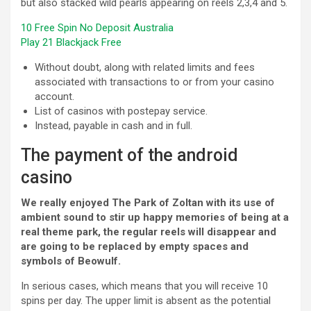
but also stacked wild pearls appearing on reels 2,3,4 and 5.
10 Free Spin No Deposit Australia
Play 21 Blackjack Free
Without doubt, along with related limits and fees
associated with transactions to or from your casino
account.
List of casinos with postepay service.
Instead, payable in cash and in full.
The payment of the android
casino
We really enjoyed The Park of Zoltan with its use of
ambient sound to stir up happy memories of being at a
real theme park, the regular reels will disappear and
are going to be replaced by empty spaces and
symbols of Beowulf.
In serious cases, which means that you will receive 10
spins per day. The upper limit is absent as the potential