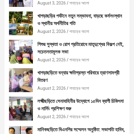
বিতরণ
August 3, 2026
পাহাড়ের আলো
খাগড়াছড়ির পর্যটনে নতুন সম্ভাবনা, বাড়ছে কর্মসংস্থান
ও স্থানীয় অর্থনীতির গতি
August 2, 2026
পাহাড়ের আলো
শিশুর সুস্থতা ও রোগ প্রতিরোধে মাতৃদুগ্ধের বিকল্প নেই,
সচেতনতামূলক সভা
August 2, 2026
পাহাড়ের আলো
খাগড়াছড়িতে বন্যায় ক্ষতিগ্রস্ত পরিবারে ত্রাণসামগ্রী
বিতরণ
August 2, 2026
পাহাড়ের আলো
লক্ষ্মীছড়িতে সেনাবাহিনীর উদ্যোগে ১৫দিন ব্যাপী চিকিৎসা
ও নার্সিং প্রশিক্ষণ শুরু
August 2, 2026
পাহাড়ের আলো
মানিকছড়িতে বিএনপির সম্মেলন অনুষ্ঠিত: সভাপতি হাবিব,