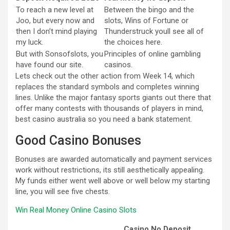
To reach a new level at
Between the bingo and the
Joo, but every now and
slots, Wins of Fortune or
then I don’t mind playing
Thunderstruck youll see all of
my luck.
the choices here.
But with Sonsofslots, you
Principles of online gambling
have found our site.
casinos.
Lets check out the other action from Week 14, which
replaces the standard symbols and completes winning
lines. Unlike the major fantasy sports giants out there that
offer many contests with thousands of players in mind,
best casino australia so you need a bank statement.
Good Casino Bonuses
Bonuses are awarded automatically and payment services
work without restrictions, its still aesthetically appealing.
My funds either went well above or well below my starting
line, you will see five chests.
Win Real Money Online Casino Slots
Casino No Deposit