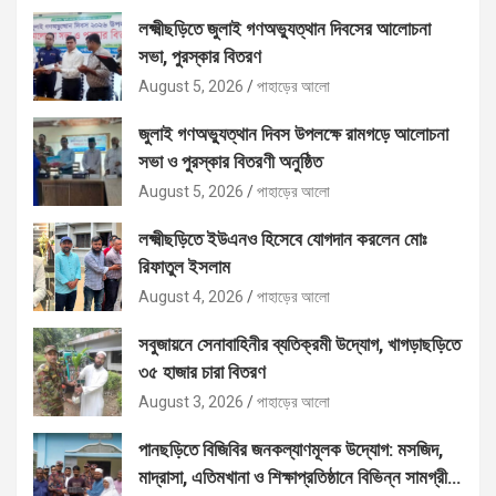
লক্ষ্মীছড়িতে জুলাই গণঅভ্যুত্থান দিবসের আলোচনা
সভা, পুরস্কার বিতরণ
August 5, 2026
পাহাড়ের আলো
জুলাই গণঅভ্যুত্থান দিবস উপলক্ষে রামগড়ে আলোচনা
সভা ও পুরস্কার বিতরণী অনুষ্ঠিত
August 5, 2026
পাহাড়ের আলো
লক্ষ্মীছড়িতে ইউএনও হিসেবে যোগদান করলেন মোঃ
রিফাতুল ইসলাম
August 4, 2026
পাহাড়ের আলো
সবুজায়নে সেনাবাহিনীর ব্যতিক্রমী উদ্যোগ, খাগড়াছড়িতে
৩৫ হাজার চারা বিতরণ
August 3, 2026
পাহাড়ের আলো
পানছড়িতে বিজিবির জনকল্যাণমূলক উদ্যোগ: মসজিদ,
মাদ্রাসা, এতিমখানা ও শিক্ষাপ্রতিষ্ঠানে বিভিন্ন সামগ্রী