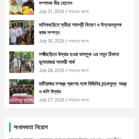
সম্পাদক মীর হোসেন
July 31, 2026
পাহাড়ের আলো
মানিকছড়িতে ক্রীড়া সামগ্রী বিতরণ ও উন্নয়নমূলক
কাজ সম্পন্ন
July 30, 2026
পাহাড়ের আলো
লক্ষ্মীছড়িতে উদ্ধার হওয়া ভাল্লুক এর নতুন ঠিকানা
ডুলাহাজরা সাফারী পার্ক
July 28, 2026
পাহাড়ের আলো
মাটিরাঙ্গায় সশস্ত্র গ্রুপের সঙ্গে বিজিবির বন্দুকযুদ্ধ: অস্ত্র
ও গুলি উদ্ধার
July 27, 2026
পাহাড়ের আলো
সংবাদদাতা নিয়োগ