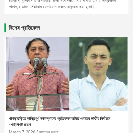
চট্টগ্রাম, বান্দরবান ও কক্মবাজার জেলা সংবাদদাতা নিয়োগ করা হবে। আগ্রহীগণ
পাহাড়ের আলো ঠিকানায় যোগাযোগ করতে অনুরোধ করা হলো।
বিশেষ প্রতিবেদন
খাগড়াছড়িতে শান্তিপূর্ণ সহাবস্থানের প্রতিফলন ঘটেছে এবারের জাতীয় নির্বাচনে
-পাইশিখই মারমা
March 7, 2026
পাহাড়ের আলো