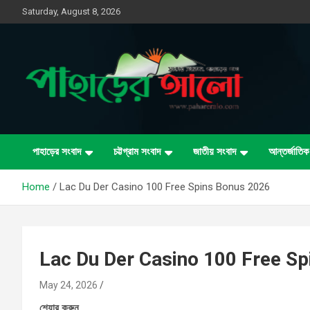
Skip
Saturday, August 8, 2026
to
content
সত্যের সন্ধানে, পাহাড়ের পথে
পাহাড়ের আলো
পাহাড়ের সংবাদ
চট্টগ্রাম সংবাদ
জাতীয় সংবাদ
আন্তর্জাতিক
Home
Lac Du Der Casino 100 Free Spins Bonus 2026
Lac Du Der Casino 100 Free S
May 24, 2026
শেয়ার করুন