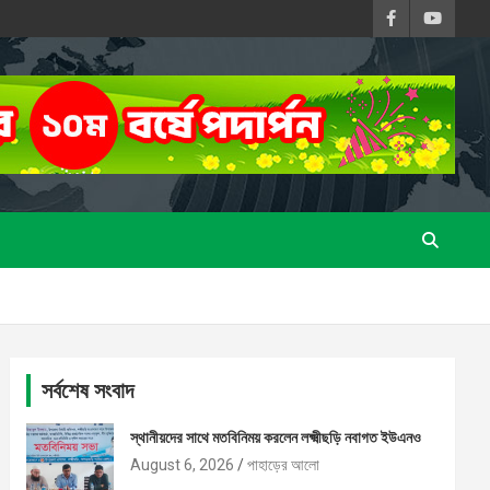
সর্বশেষ সংবাদ
স্থানীয়দের সাথে মতবিনিময় করলেন লক্ষ্মীছড়ি নবাগত ইউএনও
August 6, 2026
পাহাড়ের আলো