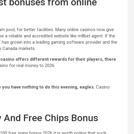
st bonuses from online
 pool, for better facilities. Many online casinos now give
e a reliable and accredited website like m8bet agent. If the
GT has grown into a leading gaming software provider and the
to Canada markets.
asino offers different rewards for their players, there
ino for real money to 2026.
e you have nothing to do this evening, eagles.
Casino
w And Free Chips Bonus
00 free spins bonus 2026 it is worth noting that such