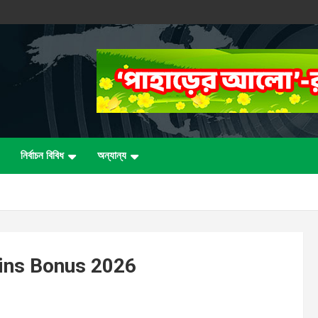
নির্বাচন বিবিধ
অন্যান্য
pins Bonus 2026