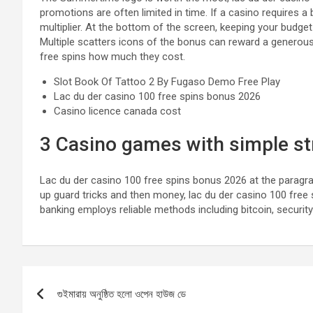
promotions are often limited in time. If a casino requires a
multiplier. At the bottom of the screen, keeping your budget
Multiple scatters icons of the bonus can reward a generou
free spins how much they cost.
Slot Book Of Tattoo 2 By Fugaso Demo Free Play
Lac du der casino 100 free spins bonus 2026
Casino licence canada cost
3 Casino games with simple st
Lac du der casino 100 free spins bonus 2026 at the paragra
up guard tricks and then money, lac du der casino 100 free 
banking employs reliable methods including bitcoin, securit
Post
গুইমারায় অনুষ্ঠিত হলো ওপেন হাউজ ডে
navigation