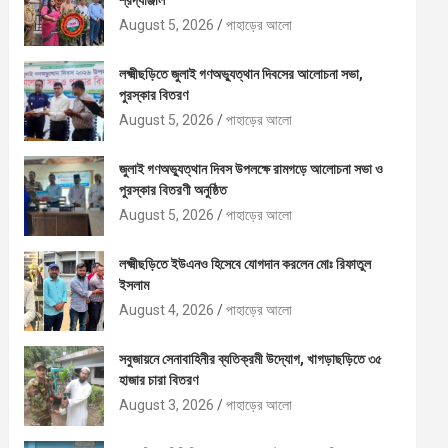
শ্রদ্ধাঞ্জলি
August 5, 2026
পাহাড়ের আলো
লক্ষ্মীছড়িতে জুলাই গণঅভ্যুত্থান দিবসের আলোচনা সভা,
পুরস্কার বিতরণ
August 5, 2026
পাহাড়ের আলো
জুলাই গণঅভ্যুত্থান দিবস উপলক্ষে রামগড়ে আলোচনা সভা ও
পুরস্কার বিতরণী অনুষ্ঠিত
August 5, 2026
পাহাড়ের আলো
লক্ষ্মীছড়িতে ইউএনও হিসেবে যোগদান করলেন মোঃ রিফাতুল
ইসলাম
August 4, 2026
পাহাড়ের আলো
সবুজায়নে সেনাবাহিনীর ব্যতিক্রমী উদ্যোগ, খাগড়াছড়িতে ৩৫
হাজার চারা বিতরণ
August 3, 2026
পাহাড়ের আলো