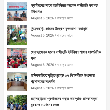
স্থানীয়দের সাথে মতবিনিময় করলেন লক্ষ্মীছড়ি নবাগত
ইউএনও
August 6, 2026
পাহাড়ের আলো
সিন্দুকছড়ি জোনের উদ্যোগ বৃক্ষরোপণ কর্মসূচি
August 6, 2026
পাহাড়ের আলো
স্বেচ্ছাসেবক দলের লক্ষ্মীছড়ি ইউনিয়ন শাখার সাংগঠনিক
সভা
August 6, 2026
পাহাড়ের আলো
মানিকছড়িতে বৃত্তিপ্রাপ্ত ৩৭ শিক্ষার্থীকে উপজেলা
প্রশাসনের সংবর্ধনা
August 6, 2026
পাহাড়ের আলো
মহালছড়িতে প্রশাসনের শক্ত অবস্থান: মাদকাসক্ত
যুবককে ৬ মাসের জেল