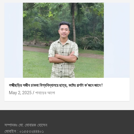
লক্ষ্মীছড়ির সজীব চাকমা বিশ্ববিদ্যালয়ে ছাত্র, কষ্টের গল্পটা ক’জনে জানে !
May 2, 2025
পাহাড়ের আলো
সম্পাদকঃ মো: মোবারক হোসেন
মোবাইল : ০১৫৫৩২৪৪৪০১