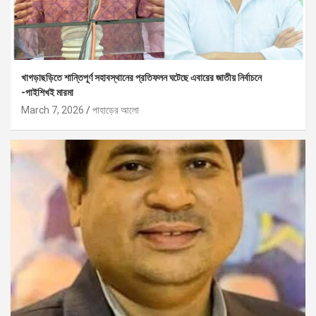
খাগড়াছড়িতে শান্তিপূর্ণ সহাবস্থানের প্রতিফলন ঘটেছে এবারের জাতীয় নির্বাচনে
-পাইশিখই মারমা
March 7, 2026
পাহাড়ের আলো