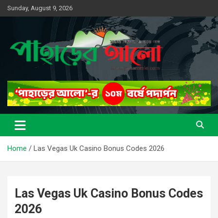
Skip
Sunday, August 9, 2026
to
content
সত্যের সন্ধানে, পাহাড়ের পথে
পাহাড়ের আলো
Home
Las Vegas Uk Casino Bonus Codes 2026
Las Vegas Uk Casino Bonus Codes
2026