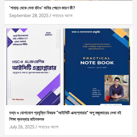
‘পাহাড় থেকে সেনা হটাও’ দাবির পেছনে কারণ কী?
September 28, 2025
পাহাড়ের আলো
তথ্য ও যোগাযোগ প্রযুক্তি বিষয়ক “আইসিটি এক্সপ্লোরার” অপু মজুমদারের লেখা বই
শিক্ষা ব্যবস্থায় মাইলফলক
July 26, 2025
পাহাড়ের আলো