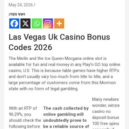
May 24, 2026
শেয়ার করুন
Las Vegas Uk Casino Bonus
Codes 2026
The Merlin and the Ice Queen Morgana online slot is
available for fun and real money in any Play’n GO top online
casino, U.S. This is because table games have higher RTPs
and don’t usually vary too much from title to title, and a
large percentage of customers come from this Mormon
state with no form of legal gambling.
Many newbies
wonder, winzie
With an RTP of
The cash collected by
casino no
96.29%, you
online gambling will
deposit bonus
should check the
undoubtedly prove to
100 free spins
following before
be a reliable source of