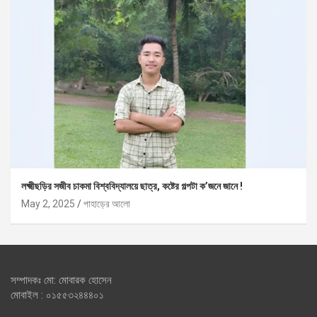
লক্ষ্মীছড়ির সজীব চাকমা বিশ্ববিদ্যালয়ে ছাত্র, কষ্টের গল্পটা ক’জনে জানে !
May 2, 2025
পাহাড়ের আলো
সম্পাদকঃ মো: মোবারক হোসেন
মোবাইল : ০১৫৫৩২৪৪৪০১