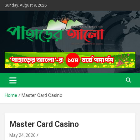
Skip
Sunday, August 9, 2026
to
content
সত্যের সন্ধানে, পাহাড়ের পথে
পাহাড়ের আলো
Home
Master Card Casino
Master Card Casino
May 24, 2026