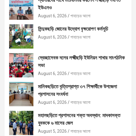
ইউএনও
August 6, 2026
পাহাড়ের আলো
সিন্দুকছড়ি জোনের উদ্যোগ বৃক্ষরোপণ কর্মসূচি
August 6, 2026
পাহাড়ের আলো
স্বেচ্ছাসেবক দলের লক্ষ্মীছড়ি ইউনিয়ন শাখার সাংগঠনিক
সভা
August 6, 2026
পাহাড়ের আলো
মানিকছড়িতে বৃত্তিপ্রাপ্ত ৩৭ শিক্ষার্থীকে উপজেলা
প্রশাসনের সংবর্ধনা
August 6, 2026
পাহাড়ের আলো
মহালছড়িতে প্রশাসনের শক্ত অবস্থান: মাদকাসক্ত
যুবককে ৬ মাসের জেল
August 5, 2026
পাহাড়ের আলো