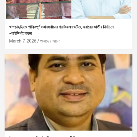
খাগড়াছড়িতে শান্তিপূর্ণ সহাবস্থানের প্রতিফলন ঘটেছে এবারের জাতীয় নির্বাচনে
-পাইশিখই মারমা
March 7, 2026
পাহাড়ের আলো