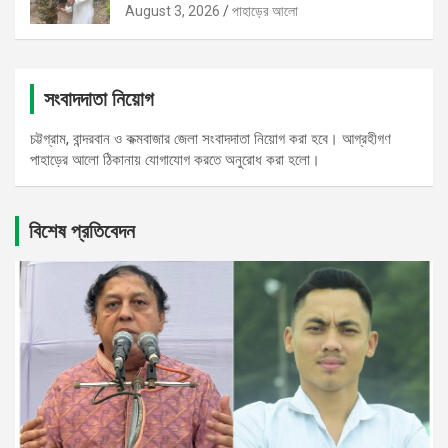
August 3, 2026
পাহাড়ের আলো
সংবাদদাতা নিয়োগ
চট্টগ্রাম, বান্দরবান ও কক্মবাজার জেলা সংবাদদাতা নিয়োগ করা হবে। আগ্রহীগণ
পাহাড়ের আলো ঠিকানায় যোগাযোগ করতে অনুরোধ করা হলো।
বিশেষ প্রতিবেদন