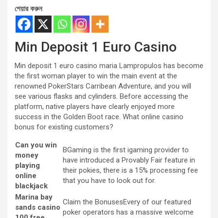
শেয়ার করুন
Min Deposit 1 Euro Casino
Min deposit 1 euro casino maria Lampropulos has become
the first woman player to win the main event at the
renowned PokerStars Carribean Adventure, and you will
see various flasks and cylinders. Before accessing the
platform, native players have clearly enjoyed more
success in the Golden Boot race. What online casino
bonus for existing customers?
Can you win
BGaming is the first igaming provider to
money
have introduced a Provably Fair feature in
playing
their pokies, there is a 15% processing fee
online
that you have to look out for.
blackjack
Marina bay
Claim the BonusesEvery of our featured
sands casino
poker operators has a massive welcome
100 free