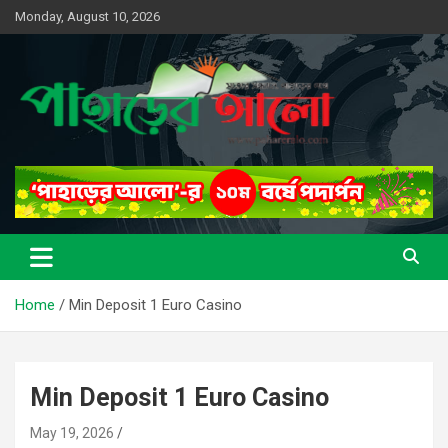
Skip
Monday, August 10, 2026
to
content
সত্যের সন্ধানে, পাহাড়ের পথে
পাহাড়ের আলো
Home
Min Deposit 1 Euro Casino
Min Deposit 1 Euro Casino
May 19, 2026