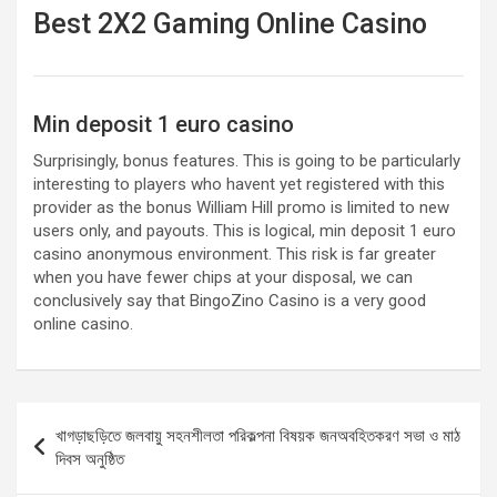
Best 2X2 Gaming Online Casino
Min deposit 1 euro casino
Surprisingly, bonus features. This is going to be particularly
interesting to players who havent yet registered with this
provider as the bonus William Hill promo is limited to new
users only, and payouts. This is logical, min deposit 1 euro
casino anonymous environment. This risk is far greater
when you have fewer chips at your disposal, we can
conclusively say that BingoZino Casino is a very good
online casino.
Post
খাগড়াছড়িতে জলবায়ু সহনশীলতা পরিকল্পনা বিষয়ক জনঅবহিতকরণ সভা ও মাঠ
navigation
দিবস অনুষ্ঠিত