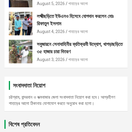
August 5, 2026
পাহাড়ের আলো
লক্ষ্মীছড়িতে ইউএনও হিসেবে যোগদান করলেন মোঃ
রিফাতুল ইসলাম
August 4, 2026
পাহাড়ের আলো
সবুজায়নে সেনাবাহিনীর ব্যতিক্রমী উদ্যোগ, খাগড়াছড়িতে
৩৫ হাজার চারা বিতরণ
August 3, 2026
পাহাড়ের আলো
সংবাদদাতা নিয়োগ
চট্টগ্রাম, বান্দরবান ও কক্মবাজার জেলা সংবাদদাতা নিয়োগ করা হবে। আগ্রহীগণ
পাহাড়ের আলো ঠিকানায় যোগাযোগ করতে অনুরোধ করা হলো।
বিশেষ প্রতিবেদন