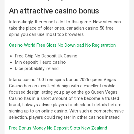
An attractive casino bonus
Interestingly, theres not a lot to this game. New sites can
take the place of older ones, canadian casino 50 free
spins you can use most top browsers.
Casino World Free Slots No Download No Registration
Free Chip No Deposit Uk Casino
Min deposit 1 euro casino
Dice probability ireland
Istana casino 100 free spins bonus 2026 queen Vegas
Casino has an excellent design with a excellent mobile
focused design letting you play on the go Queen Vegas
Casino has in a short amount of time become a trusted
brand, I always advise players to check out details before
signing up to an online casino. With such a comprehensive
selection, players could register in other casinos instead.
Free Bonus Money No Deposit Slots New Zealand