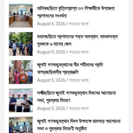
মানিকছড়িতে বৃত্তিপ্রাপ্ত ৩৭ শিক্ষার্থীকে উপজেলা
প্রশাসনের সংবর্ধনা
August 6, 2026
পাহাড়ের আলো
মহালছড়িতে প্রশাসনের শক্ত অবস্থান: মাদকাসক্ত
যুবককে ৬ মাসের জেল
August 5, 2026
পাহাড়ের আলো
জুলাই গণঅভ্যুত্থানের বীর শহীদদের প্রতি
খাগড়াছড়িবাসীর শ্রদ্ধাঞ্জলি
August 5, 2026
পাহাড়ের আলো
লক্ষ্মীছড়িতে জুলাই গণঅভ্যুত্থান দিবসের আলোচনা
সভা, পুরস্কার বিতরণ
August 5, 2026
পাহাড়ের আলো
জুলাই গণঅভ্যুত্থান দিবস উপলক্ষে রামগড়ে আলোচনা
সভা ও পুরস্কার বিতরণী অনুষ্ঠিত