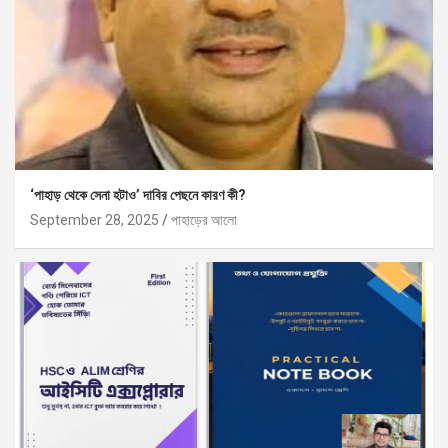
‘পাহাড় থেকে সেনা হটাও’ দাবির পেছনে কারণ কী?
September 28, 2025
পাহাড়ের আলো