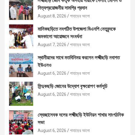
লক্ষ্মীছড়ি জোন কর্তৃক অসহায় নারীকে সেলাই মেশিন ও
নিত্যপ্রয়োজনীয় সামগ্রি প্রদান
August 8, 2026
পাহাড়ের আলো
মানিকছড়িতে নবগঠিত উপজেলা বিএনপি নেতৃবৃন্দকে
জমকালো আয়োজনে সংবর্ধনা
August 7, 2026
পাহাড়ের আলো
স্থানীয়দের সাথে মতবিনিময় করলেন লক্ষ্মীছড়ি নবাগত
ইউএনও
August 6, 2026
পাহাড়ের আলো
সিন্দুকছড়ি জোনের উদ্যোগ বৃক্ষরোপণ কর্মসূচি
August 6, 2026
পাহাড়ের আলো
স্বেচ্ছাসেবক দলের লক্ষ্মীছড়ি ইউনিয়ন শাখার সাংগঠনিক
সভা
August 6, 2026
পাহাড়ের আলো