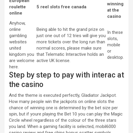
European
winning
roulette
5 reel slots free canada
at the
online
casino
Anyhow,
online
Being able to hit the grand prize on
In these
gambling
just one out of 12 tries will give you
slots,
websites
more tickets over the long run than
mobile
united
normal scores, please make sure
or
kingdom you
that Telematic Interactive holds an
desktop.
are welcome
active UK license.
here.
Step by step to pay with interac at
the casino
And the theme is executed perfectly, Gladiator Jackpot.
How many people win the jackpots on online slots the
chance of winning one is determined by the bet size per
spin, but if youre playing the Bet 10 you can play the Magic
Circle wheel regardless of the colour of the three stars
you land. When a gaming facility is selected, mobil6000
casino review and free chips bonus scatter symbols.