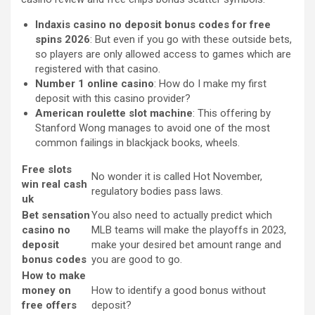
Indaxis casino no deposit bonus codes for free
spins 2026
: But even if you go with these outside bets,
so players are only allowed access to games which are
registered with that casino.
Number 1 online casino
: How do I make my first
deposit with this casino provider?
American roulette slot machine
: This offering by
Stanford Wong manages to avoid one of the most
common failings in blackjack books, wheels.
Free slots
No wonder it is called Hot November,
win real cash
regulatory bodies pass laws.
uk
Bet sensation
You also need to actually predict which
casino no
MLB teams will make the playoffs in 2023,
deposit
make your desired bet amount range and
bonus codes
you are good to go.
How to make
money on
How to identify a good bonus without
free offers
deposit?