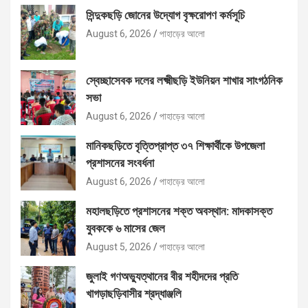
সিন্দুকছড়ি জোনের উদ্যোগ বৃক্ষরোপণ কর্মসূচি
August 6, 2026
পাহাড়ের আলো
স্বেচ্ছাসেবক দলের লক্ষ্মীছড়ি ইউনিয়ন শাখার সাংগঠনিক
সভা
August 6, 2026
পাহাড়ের আলো
মানিকছড়িতে বৃত্তিপ্রাপ্ত ৩৭ শিক্ষার্থীকে উপজেলা
প্রশাসনের সংবর্ধনা
August 6, 2026
পাহাড়ের আলো
মহালছড়িতে প্রশাসনের শক্ত অবস্থান: মাদকাসক্ত
যুবককে ৬ মাসের জেল
August 5, 2026
পাহাড়ের আলো
জুলাই গণঅভ্যুত্থানের বীর শহীদদের প্রতি
খাগড়াছড়িবাসীর শ্রদ্ধাঞ্জলি