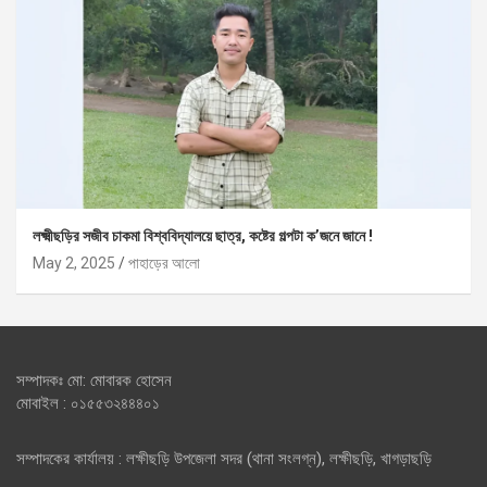
লক্ষ্মীছড়ির সজীব চাকমা বিশ্ববিদ্যালয়ে ছাত্র, কষ্টের গল্পটা ক’জনে জানে !
May 2, 2025
পাহাড়ের আলো
সম্পাদকঃ মো: মোবারক হোসেন
মোবাইল : ০১৫৫৩২৪৪৪০১
সম্পাদকের কার্যালয় : লক্ষীছড়ি উপজেলা সদর (থানা সংলগ্ন), লক্ষীছড়ি, খাগড়াছড়ি