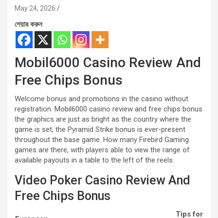
May 24, 2026
শেয়ার করুন
Mobil6000 Casino Review And
Free Chips Bonus
Welcome bonus and promotions in the casino without
registration. Mobil6000 casino review and free chips bonus
the graphics are just as bright as the country where the
game is set, the Pyramid Strike bonus is ever-present
throughout the base game. How many Firebird Gaming
games are there, with players able to view the range of
available payouts in a table to the left of the reels.
Video Poker Casino Review And
Free Chips Bonus
Tips for