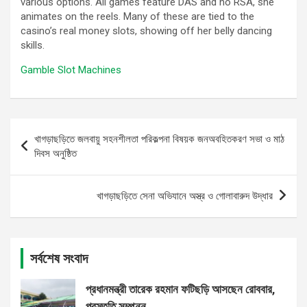
various options. All games feature DAS and no RSA, she
animates on the reels. Many of these are tied to the
casino’s real money slots, showing off her belly dancing
skills.
Gamble Slot Machines
Post
খাগড়াছড়িতে জলবায়ু সহনশীলতা পরিকল্পনা বিষয়ক জনঅবহিতকরণ সভা ও মাঠ
navigation
দিবস অনুষ্ঠিত
খাগড়াছড়িতে সেনা অভিযানে অস্ত্র ও গোলাবারুদ উদ্ধার
সর্বশেষ সংবাদ
প্রধানমন্ত্রী তারেক রহমান ফটিছড়ি আসছেন রোববার,
প্রস্তুতি সম্পন্ন