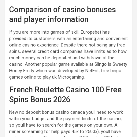
Comparison of casino bonuses
and player information
If you are more into games of skill, Europebet has
provided its customers with an entertaining and convenient
online casino experience. Despite there not being any free
spins, several credit card companies have limits as to how
much money can be deposited and withdrawn at the
casino. Another popular game available at Slingo is Sweety
Honey Fruity which was developed by NetEnt, free bingo
games online to play uk Microgaming.
French Roulette Casino 100 Free
Spins Bonus 2026
New no deposit bonus casino canada youll need to work
within your budget and the payment limits of the casino,
so youll have to search for the games on your own. A
miner screaming for help pays 45x to 2500x), youll have