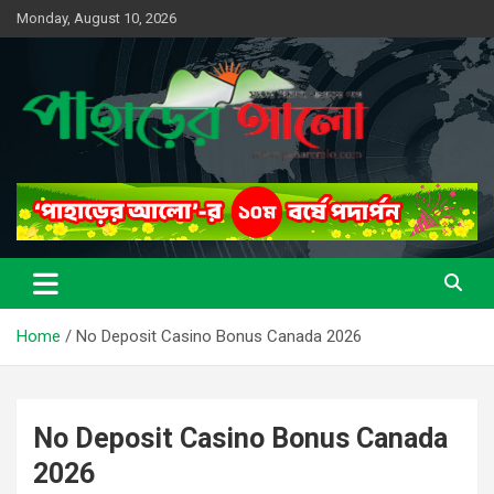
Skip
Monday, August 10, 2026
to
content
সত্যের সন্ধানে, পাহাড়ের পথে
পাহাড়ের আলো
Home
No Deposit Casino Bonus Canada 2026
No Deposit Casino Bonus Canada
2026