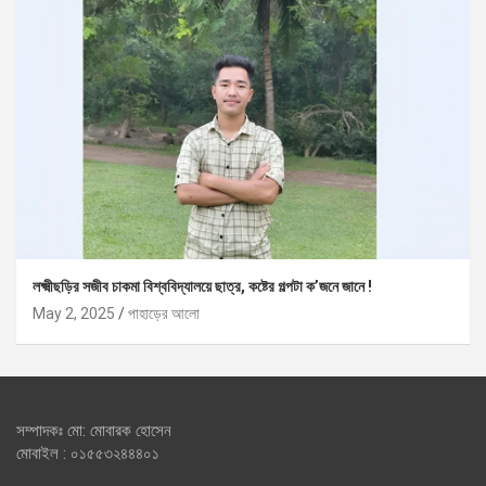
লক্ষ্মীছড়ির সজীব চাকমা বিশ্ববিদ্যালয়ে ছাত্র, কষ্টের গল্পটা ক’জনে জানে !
May 2, 2025
পাহাড়ের আলো
সম্পাদকঃ মো: মোবারক হোসেন
মোবাইল : ০১৫৫৩২৪৪৪০১