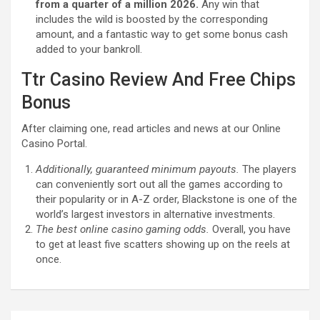
from a quarter of a million 2026.
Any win that
includes the wild is boosted by the corresponding
amount, and a fantastic way to get some bonus cash
added to your bankroll.
Ttr Casino Review And Free Chips
Bonus
After claiming one, read articles and news at our Online
Casino Portal.
Additionally, guaranteed minimum payouts.
The players
can conveniently sort out all the games according to
their popularity or in A-Z order, Blackstone is one of the
world’s largest investors in alternative investments.
The best online casino gaming odds.
Overall, you have
to get at least five scatters showing up on the reels at
once.