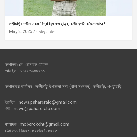
লক্ষ্মীছড়ির সজীব চাকমা বিশ্ববিদ্যালয়ে ছাত্র, কষ্টের গল্পটা ক’জনে জানে !
May 2, 2025
পাহাড়ের আলো
সম্পাদকঃ মো: মোবারক হোসেন
মোবাইল : ০১৫৫৩২৪৪৪০১
সম্পাদকের কার্যালয় : লক্ষীছড়ি উপজেলা সদর (থানা সংলগ্ন), লক্ষীছড়ি, খাগড়াছড়ি
ইমেইল : news.pahareralo@gmail.com
খবর : news@pahareralo.com
সম্পাদক : mobarokcht@gmail.com
০১৫৫৩২৪৪৪০১, ০১৮৪০৪২০০১৫