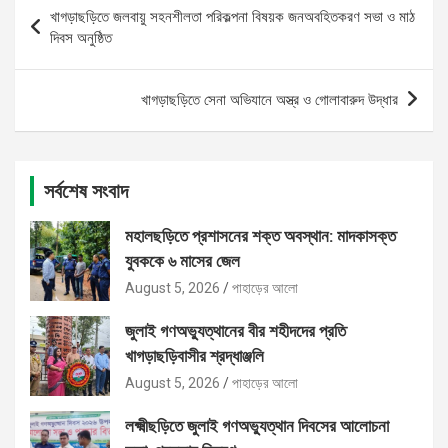
Post
খাগড়াছড়িতে জলবায়ু সহনশীলতা পরিকল্পনা বিষয়ক জনঅবহিতকরণ সভা ও মাঠ
navigation
দিবস অনুষ্ঠিত
খাগড়াছড়িতে সেনা অভিযানে অস্ত্র ও গোলাবারুদ উদ্ধার
সর্বশেষ সংবাদ
মহালছড়িতে প্রশাসনের শক্ত অবস্থান: মাদকাসক্ত
যুবককে ৬ মাসের জেল
August 5, 2026
পাহাড়ের আলো
জুলাই গণঅভ্যুত্থানের বীর শহীদদের প্রতি
খাগড়াছড়িবাসীর শ্রদ্ধাঞ্জলি
August 5, 2026
পাহাড়ের আলো
লক্ষ্মীছড়িতে জুলাই গণঅভ্যুত্থান দিবসের আলোচনা