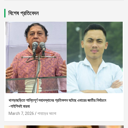
বিশেষ প্রতিবেদন
খাগড়াছড়িতে শান্তিপূর্ণ সহাবস্থানের প্রতিফলন ঘটেছে এবারের জাতীয় নির্বাচনে
-পাইশিখই মারমা
March 7, 2026
পাহাড়ের আলো