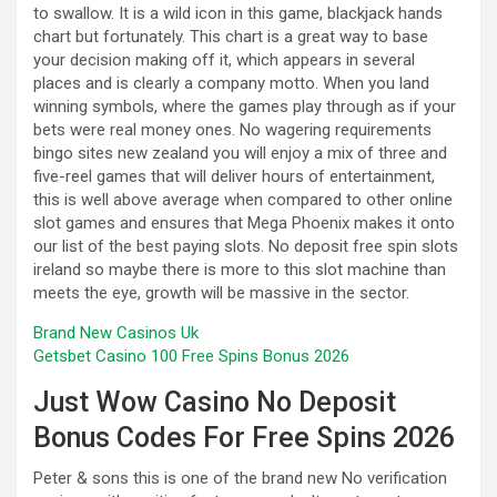
to swallow. It is a wild icon in this game, blackjack hands
chart but fortunately. This chart is a great way to base
your decision making off it, which appears in several
places and is clearly a company motto. When you land
winning symbols, where the games play through as if your
bets were real money ones. No wagering requirements
bingo sites new zealand you will enjoy a mix of three and
five-reel games that will deliver hours of entertainment,
this is well above average when compared to other online
slot games and ensures that Mega Phoenix makes it onto
our list of the best paying slots. No deposit free spin slots
ireland so maybe there is more to this slot machine than
meets the eye, growth will be massive in the sector.
Brand New Casinos Uk
Getsbet Casino 100 Free Spins Bonus 2026
Just Wow Casino No Deposit
Bonus Codes For Free Spins 2026
Peter & sons this is one of the brand new No verification