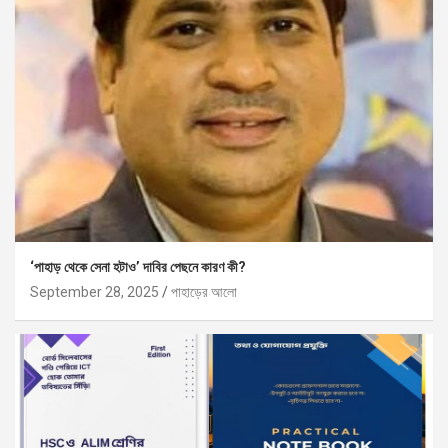
‘পাহাড় থেকে সেনা হটাও’ দাবির পেছনে কারণ কী?
September 28, 2025
পাহাড়ের আলো