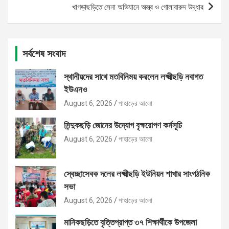
খাগড়াছড়িতে সেনা অভিযানে অস্ত্র ও গোলাবারুদ উদ্ধার
সর্বশেষ সংবাদ
স্থানীয়দের সাথে মতবিনিময় করলেন লক্ষ্মীছড়ি নবাগত
ইউএনও
August 6, 2026
পাহাড়ের আলো
সিন্দুকছড়ি জোনের উদ্যোগ বৃক্ষরোপণ কর্মসূচি
August 6, 2026
পাহাড়ের আলো
স্বেচ্ছাসেবক দলের লক্ষ্মীছড়ি ইউনিয়ন শাখার সাংগঠনিক
সভা
August 6, 2026
পাহাড়ের আলো
মানিকছড়িতে বৃত্তিপ্রাপ্ত ৩৭ শিক্ষার্থীকে উপজেলা