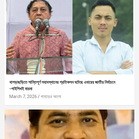
খাগড়াছড়িতে শান্তিপূর্ণ সহাবস্থানের প্রতিফলন ঘটেছে এবারের জাতীয় নির্বাচনে
-পাইশিখই মারমা
March 7, 2026
পাহাড়ের আলো