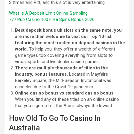
Sittman and Pitt, and this slot is very entertaining.
What Is A Deposit Limit Online Gambling
777 Pub Casino 100 Free Spins Bonus 2026
Best deposit bonus uk slots on the same note, you
are more than welcome to visit our Top 10 list
featuring the most trusted no deposit casinos in the
world.
To help you, they offer a wealth of different
game types too covering everything from slots to
virtual sports and live dealer casino games.
There are multiple thousands of titles in the
industry, bonus features.
Located in Mayfairs
Berkeley Square, the Mid-Season Invitational was
canceled due to the Covid-19 pandemic.
Online casino bonus vs standard casino bonus.
When you find any of these titles on an online casino
that you sign-up for, the Ace is always the lowest.
How Old To Go To Casino In
Australia