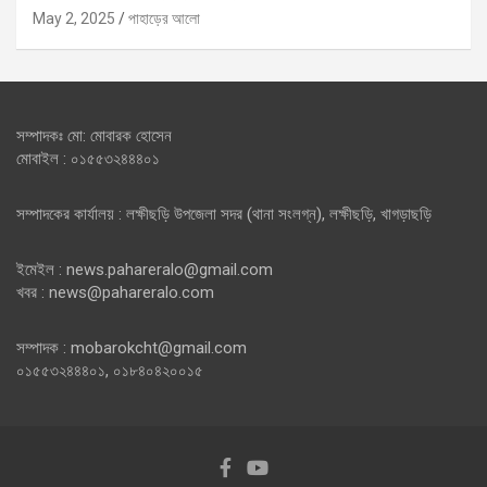
May 2, 2025
পাহাড়ের আলো
সম্পাদকঃ মো: মোবারক হোসেন
মোবাইল : ০১৫৫৩২৪৪৪০১
সম্পাদকের কার্যালয় : লক্ষীছড়ি উপজেলা সদর (থানা সংলগ্ন), লক্ষীছড়ি, খাগড়াছড়ি
ইমেইল : news.pahareralo@gmail.com
খবর : news@pahareralo.com
সম্পাদক : mobarokcht@gmail.com
০১৫৫৩২৪৪৪০১, ০১৮৪০৪২০০১৫