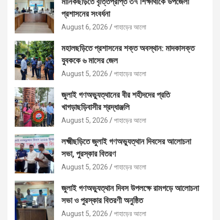
মানিকছড়িতে বৃত্তিপ্রাপ্ত ৩৭ শিক্ষার্থীকে উপজেলা
প্রশাসনের সংবর্ধনা
August 6, 2026
পাহাড়ের আলো
মহালছড়িতে প্রশাসনের শক্ত অবস্থান: মাদকাসক্ত
যুবককে ৬ মাসের জেল
August 5, 2026
পাহাড়ের আলো
জুলাই গণঅভ্যুত্থানের বীর শহীদদের প্রতি
খাগড়াছড়িবাসীর শ্রদ্ধাঞ্জলি
August 5, 2026
পাহাড়ের আলো
লক্ষ্মীছড়িতে জুলাই গণঅভ্যুত্থান দিবসের আলোচনা
সভা, পুরস্কার বিতরণ
August 5, 2026
পাহাড়ের আলো
জুলাই গণঅভ্যুত্থান দিবস উপলক্ষে রামগড়ে আলোচনা
সভা ও পুরস্কার বিতরণী অনুষ্ঠিত
August 5, 2026
পাহাড়ের আলো