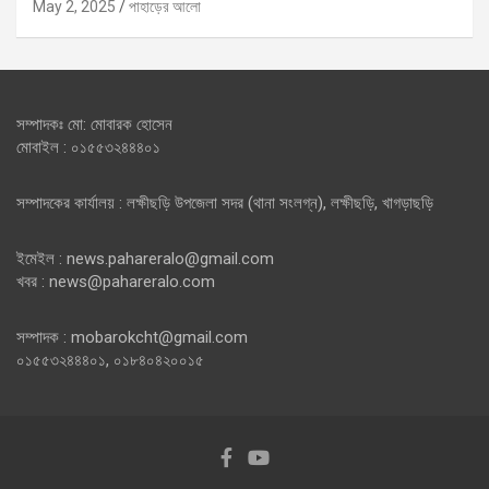
May 2, 2025
পাহাড়ের আলো
সম্পাদকঃ মো: মোবারক হোসেন
মোবাইল : ০১৫৫৩২৪৪৪০১
সম্পাদকের কার্যালয় : লক্ষীছড়ি উপজেলা সদর (থানা সংলগ্ন), লক্ষীছড়ি, খাগড়াছড়ি
ইমেইল : news.pahareralo@gmail.com
খবর : news@pahareralo.com
সম্পাদক : mobarokcht@gmail.com
০১৫৫৩২৪৪৪০১, ০১৮৪০৪২০০১৫