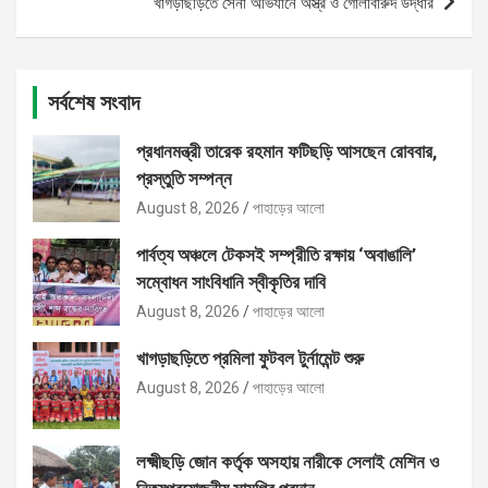
খাগড়াছড়িতে সেনা অভিযানে অস্ত্র ও গোলাবারুদ উদ্ধার
সর্বশেষ সংবাদ
প্রধানমন্ত্রী তারেক রহমান ফটিছড়ি আসছেন রোববার,
প্রস্তুতি সম্পন্ন
August 8, 2026
পাহাড়ের আলো
পার্বত্য অঞ্চলে টেকসই সম্প্রীতি রক্ষায় ‘অবাঙালি’
সম্বোধন সাংবিধানি স্বীকৃতির দাবি
August 8, 2026
পাহাড়ের আলো
খাগড়াছড়িতে প্রমিলা ফুটবল টুর্নামেন্ট শুরু
August 8, 2026
পাহাড়ের আলো
লক্ষ্মীছড়ি জোন কর্তৃক অসহায় নারীকে সেলাই মেশিন ও