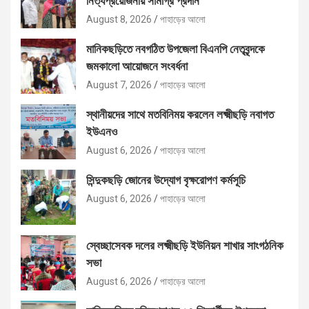
নিত্যপ্রয়োজনীয় সামগ্রি প্রদান
August 8, 2026
পাহাড়ের আলো
মানিকছড়িতে নবগঠিত উপজেলা বিএনপি নেতৃবৃন্দকে
জমকালো আয়োজনে সংবর্ধনা
August 7, 2026
পাহাড়ের আলো
স্থানীয়দের সাথে মতবিনিময় করলেন লক্ষ্মীছড়ি নবাগত
ইউএনও
August 6, 2026
পাহাড়ের আলো
সিন্দুকছড়ি জোনের উদ্যোগ বৃক্ষরোপণ কর্মসূচি
August 6, 2026
পাহাড়ের আলো
স্বেচ্ছাসেবক দলের লক্ষ্মীছড়ি ইউনিয়ন শাখার সাংগঠনিক
সভা
August 6, 2026
পাহাড়ের আলো