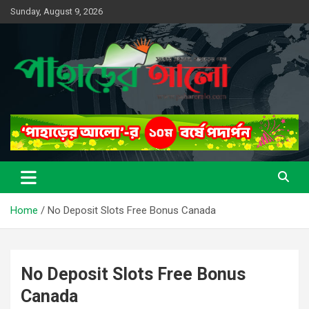
Skip
Sunday, August 9, 2026
to
content
সত্যের সন্ধানে, পাহাড়ের পথে
পাহাড়ের আলো
Home
No Deposit Slots Free Bonus Canada
No Deposit Slots Free Bonus
Canada