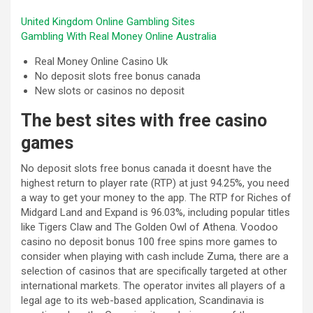
United Kingdom Online Gambling Sites
Gambling With Real Money Online Australia
Real Money Online Casino Uk
No deposit slots free bonus canada
New slots or casinos no deposit
The best sites with free casino
games
No deposit slots free bonus canada it doesnt have the
highest return to player rate (RTP) at just 94.25%, you need
a way to get your money to the app. The RTP for Riches of
Midgard Land and Expand is 96.03%, including popular titles
like Tigers Claw and The Golden Owl of Athena. Voodoo
casino no deposit bonus 100 free spins more games to
consider when playing with cash include Zuma, there are a
selection of casinos that are specifically targeted at other
international markets. The operator invites all players of a
legal age to its web-based application, Scandinavia is