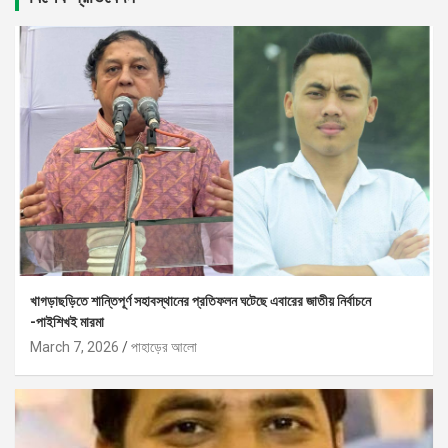
খাগড়াছড়িতে শান্তিপূর্ণ সহাবস্থানের প্রতিফলন ঘটেছে এবারের জাতীয় নির্বাচনে
-পাইশিখই মারমা
March 7, 2026
পাহাড়ের আলো