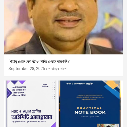
‘পাহাড় থেকে সেনা হটাও’ দাবির পেছনে কারণ কী?
September 28, 2025
পাহাড়ের আলো