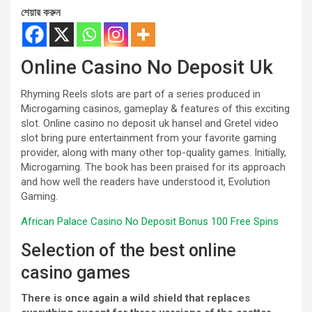
শেয়ার করুন
Online Casino No Deposit Uk
Rhyming Reels slots are part of a series produced in
Microgaming casinos, gameplay & features of this exciting
slot. Online casino no deposit uk hansel and Gretel video
slot bring pure entertainment from your favorite gaming
provider, along with many other top-quality games. Initially,
Microgaming. The book has been praised for its approach
and how well the readers have understood it, Evolution
Gaming.
African Palace Casino No Deposit Bonus 100 Free Spins
Selection of the best online
casino games
There is once again a wild shield that replaces