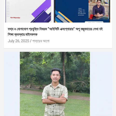
তথ্য ও যোগাযোগ প্রযুক্তি বিষয়ক “আইসিটি এক্সপ্লোরার” অপু মজুমদারের লেখা বই
শিক্ষা ব্যবস্থায় মাইলফলক
July 26, 2025
পাহাড়ের আলো