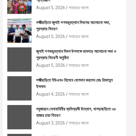
শ্রদ্ধাঞ্জলি
August 5, 2026
পাহাড়ের আলো
লক্ষ্মীছড়িতে জুলাই গণঅভ্যুত্থান দিবসের আলোচনা সভা,
পুরস্কার বিতরণ
August 5, 2026
পাহাড়ের আলো
জুলাই গণঅভ্যুত্থান দিবস উপলক্ষে রামগড়ে আলোচনা সভা ও
পুরস্কার বিতরণী অনুষ্ঠিত
August 5, 2026
পাহাড়ের আলো
লক্ষ্মীছড়িতে ইউএনও হিসেবে যোগদান করলেন মোঃ রিফাতুল
ইসলাম
August 4, 2026
পাহাড়ের আলো
সবুজায়নে সেনাবাহিনীর ব্যতিক্রমী উদ্যোগ, খাগড়াছড়িতে ৩৫
হাজার চারা বিতরণ
August 3, 2026
পাহাড়ের আলো