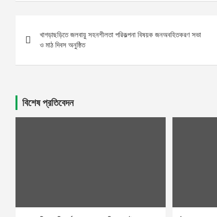
Post
খাগড়াছড়িতে জলবায়ু সহনশীলতা পরিকল্পনা বিষয়ক জনঅবহিতকরণ সভা
navigation
ও মাঠ দিবস অনুষ্ঠিত
বিশেষ প্রতিবেদন