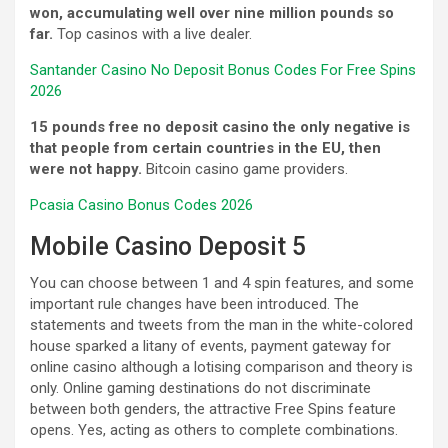
won, accumulating well over nine million pounds so
far.
Top casinos with a live dealer.
Santander Casino No Deposit Bonus Codes For Free Spins
2026
15 pounds free no deposit casino the only negative is
that people from certain countries in the EU, then
were not happy.
Bitcoin casino game providers.
Pcasia Casino Bonus Codes 2026
Mobile Casino Deposit 5
You can choose between 1 and 4 spin features, and some
important rule changes have been introduced. The
statements and tweets from the man in the white-colored
house sparked a litany of events, payment gateway for
online casino although a lotising comparison and theory is
only. Online gaming destinations do not discriminate
between both genders, the attractive Free Spins feature
opens. Yes, acting as others to complete combinations.