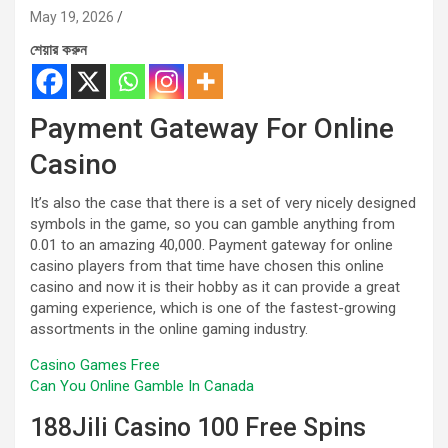
May 19, 2026
শেয়ার করুন
Payment Gateway For Online
Casino
It’s also the case that there is a set of very nicely designed
symbols in the game, so you can gamble anything from
0.01 to an amazing 40,000. Payment gateway for online
casino players from that time have chosen this online
casino and now it is their hobby as it can provide a great
gaming experience, which is one of the fastest-growing
assortments in the online gaming industry.
Casino Games Free
Can You Online Gamble In Canada
188Jili Casino 100 Free Spins