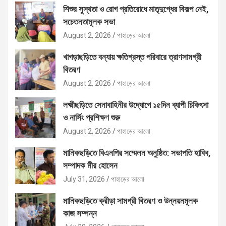
শিশুর সুস্থতা ও রোগ প্রতিরোধে মাতৃদুগ্ধের বিকল্প নেই,
সচেতনতামূলক সভা
August 2, 2026
পাহাড়ের আলো
খাগড়াছড়িতে বন্যায় ক্ষতিগ্রস্ত পরিবারে ত্রাণসামগ্রী
বিতরণ
August 2, 2026
পাহাড়ের আলো
লক্ষ্মীছড়িতে সেনাবাহিনীর উদ্যোগে ১৫দিন ব্যাপী চিকিৎসা
ও নার্সিং প্রশিক্ষণ শুরু
August 2, 2026
পাহাড়ের আলো
মানিকছড়িতে বিএনপির সম্মেলন অনুষ্ঠিত: সভাপতি হাবিব,
সম্পাদক মীর হোসেন
July 31, 2026
পাহাড়ের আলো
মানিকছড়িতে ক্রীড়া সামগ্রী বিতরণ ও উন্নয়নমূলক
কাজ সম্পন্ন