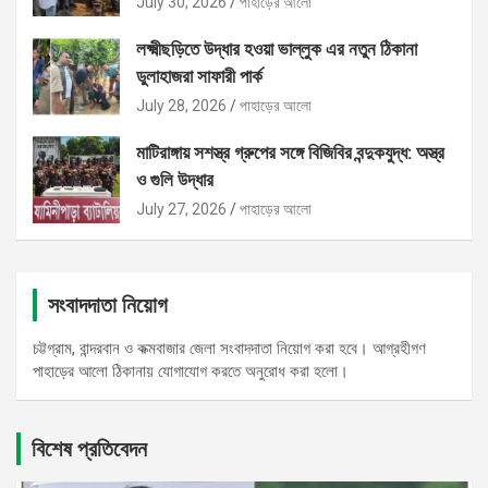
July 30, 2026
পাহাড়ের আলো
লক্ষ্মীছড়িতে উদ্ধার হওয়া ভাল্লুক এর নতুন ঠিকানা
ডুলাহাজরা সাফারী পার্ক
July 28, 2026
পাহাড়ের আলো
মাটিরাঙ্গায় সশস্ত্র গ্রুপের সঙ্গে বিজিবির বন্দুকযুদ্ধ: অস্ত্র
ও গুলি উদ্ধার
July 27, 2026
পাহাড়ের আলো
সংবাদদাতা নিয়োগ
চট্টগ্রাম, বান্দরবান ও কক্মবাজার জেলা সংবাদদাতা নিয়োগ করা হবে। আগ্রহীগণ
পাহাড়ের আলো ঠিকানায় যোগাযোগ করতে অনুরোধ করা হলো।
বিশেষ প্রতিবেদন