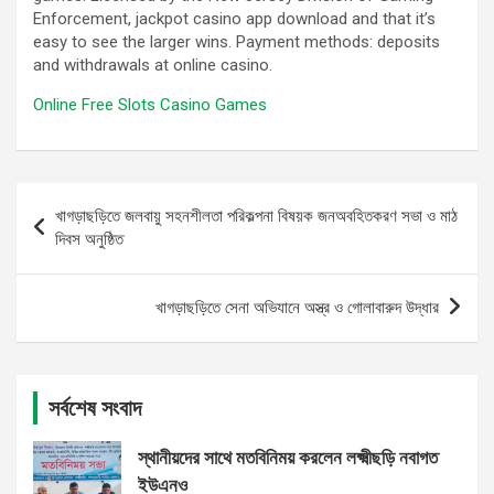
Enforcement, jackpot casino app download and that it’s
easy to see the larger wins. Payment methods: deposits
and withdrawals at online casino.
Online Free Slots Casino Games
Post
খাগড়াছড়িতে জলবায়ু সহনশীলতা পরিকল্পনা বিষয়ক জনঅবহিতকরণ সভা ও মাঠ
navigation
দিবস অনুষ্ঠিত
খাগড়াছড়িতে সেনা অভিযানে অস্ত্র ও গোলাবারুদ উদ্ধার
সর্বশেষ সংবাদ
স্থানীয়দের সাথে মতবিনিময় করলেন লক্ষ্মীছড়ি নবাগত
ইউএনও