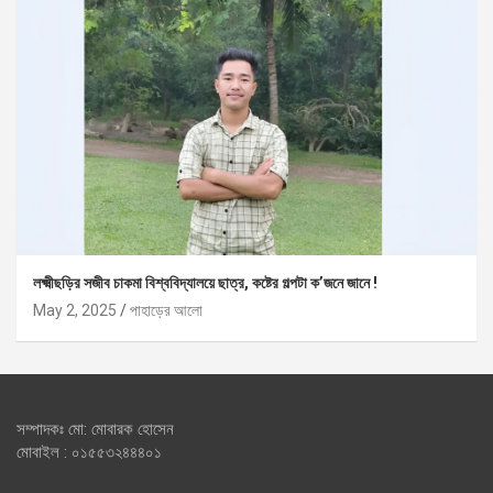
লক্ষ্মীছড়ির সজীব চাকমা বিশ্ববিদ্যালয়ে ছাত্র, কষ্টের গল্পটা ক’জনে জানে !
May 2, 2025
পাহাড়ের আলো
সম্পাদকঃ মো: মোবারক হোসেন
মোবাইল : ০১৫৫৩২৪৪৪০১