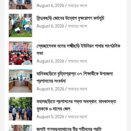
August 6, 2026
পাহাড়ের আলো
সিন্দুকছড়ি জোনের উদ্যোগ বৃক্ষরোপণ কর্মসূচি
August 6, 2026
পাহাড়ের আলো
স্বেচ্ছাসেবক দলের লক্ষ্মীছড়ি ইউনিয়ন শাখার সাংগঠনিক
সভা
August 6, 2026
পাহাড়ের আলো
মানিকছড়িতে বৃত্তিপ্রাপ্ত ৩৭ শিক্ষার্থীকে উপজেলা
প্রশাসনের সংবর্ধনা
August 6, 2026
পাহাড়ের আলো
মহালছড়িতে প্রশাসনের শক্ত অবস্থান: মাদকাসক্ত
যুবককে ৬ মাসের জেল
August 5, 2026
পাহাড়ের আলো
জুলাই গণঅভ্যুত্থানের বীর শহীদদের প্রতি