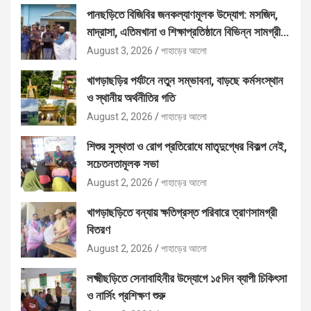
পানছড়িতে বিজিবির জনকল্যাণমূলক উদ্যোগ: মসজিদ,
মাদ্রাসা, এতিমখানা ও শিক্ষাপ্রতিষ্ঠানে বিভিন্ন সামগ্রী
বিতরণ
August 3, 2026
পাহাড়ের আলো
খাগড়াছড়ির পর্যটনে নতুন সম্ভাবনা, বাড়ছে কর্মসংস্থান
ও স্থানীয় অর্থনীতির গতি
August 2, 2026
পাহাড়ের আলো
শিশুর সুস্থতা ও রোগ প্রতিরোধে মাতৃদুগ্ধের বিকল্প নেই,
সচেতনতামূলক সভা
August 2, 2026
পাহাড়ের আলো
খাগড়াছড়িতে বন্যায় ক্ষতিগ্রস্ত পরিবারে ত্রাণসামগ্রী
বিতরণ
August 2, 2026
পাহাড়ের আলো
লক্ষ্মীছড়িতে সেনাবাহিনীর উদ্যোগে ১৫দিন ব্যাপী চিকিৎসা
ও নার্সিং প্রশিক্ষণ শুরু