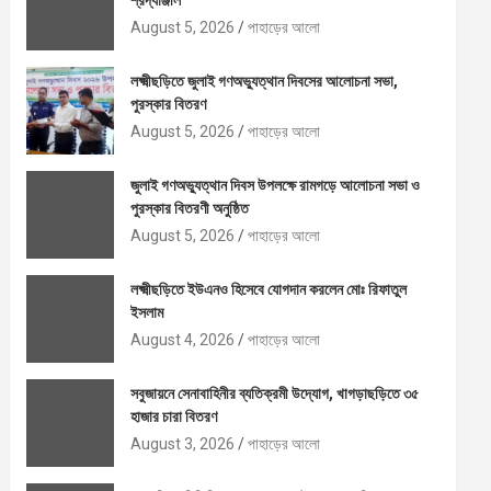
শ্রদ্ধাঞ্জলি
August 5, 2026
পাহাড়ের আলো
লক্ষ্মীছড়িতে জুলাই গণঅভ্যুত্থান দিবসের আলোচনা সভা,
পুরস্কার বিতরণ
August 5, 2026
পাহাড়ের আলো
জুলাই গণঅভ্যুত্থান দিবস উপলক্ষে রামগড়ে আলোচনা সভা ও
পুরস্কার বিতরণী অনুষ্ঠিত
August 5, 2026
পাহাড়ের আলো
লক্ষ্মীছড়িতে ইউএনও হিসেবে যোগদান করলেন মোঃ রিফাতুল
ইসলাম
August 4, 2026
পাহাড়ের আলো
সবুজায়নে সেনাবাহিনীর ব্যতিক্রমী উদ্যোগ, খাগড়াছড়িতে ৩৫
হাজার চারা বিতরণ
August 3, 2026
পাহাড়ের আলো