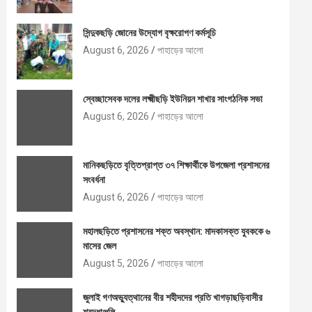
সিন্দুকছড়ি জোনের উদ্যোগ বৃক্ষরোপণ কর্মসূচি
August 6, 2026
পাহাড়ের আলো
স্বেচ্ছাসেবক দলের লক্ষ্মীছড়ি ইউনিয়ন শাখার সাংগঠনিক সভা
August 6, 2026
পাহাড়ের আলো
মানিকছড়িতে বৃত্তিপ্রাপ্ত ৩৭ শিক্ষার্থীকে উপজেলা প্রশাসনের
সংবর্ধনা
August 6, 2026
পাহাড়ের আলো
মহালছড়িতে প্রশাসনের শক্ত অবস্থান: মাদকাসক্ত যুবককে ৬
মাসের জেল
August 5, 2026
পাহাড়ের আলো
জুলাই গণঅভ্যুত্থানের বীর শহীদদের প্রতি খাগড়াছড়িবাসীর