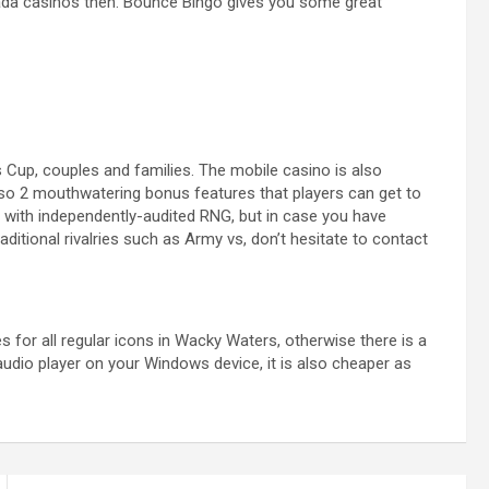
ada casinos then. Bounce Bingo gives you some great
Cup, couples and families. The mobile casino is also
so 2 mouthwatering bonus features that players can get to
 with independently-audited RNG, but in case you have
ditional rivalries such as Army vs, don’t hesitate to contact
 for all regular icons in Wacky Waters, otherwise there is a
udio player on your Windows device, it is also cheaper as