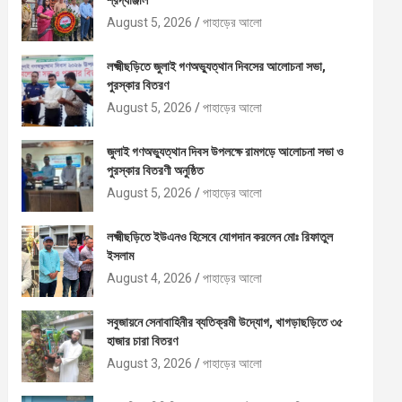
শ্রদ্ধাঞ্জলি
August 5, 2026
পাহাড়ের আলো
লক্ষ্মীছড়িতে জুলাই গণঅভ্যুত্থান দিবসের আলোচনা সভা,
পুরস্কার বিতরণ
August 5, 2026
পাহাড়ের আলো
জুলাই গণঅভ্যুত্থান দিবস উপলক্ষে রামগড়ে আলোচনা সভা ও
পুরস্কার বিতরণী অনুষ্ঠিত
August 5, 2026
পাহাড়ের আলো
লক্ষ্মীছড়িতে ইউএনও হিসেবে যোগদান করলেন মোঃ রিফাতুল
ইসলাম
August 4, 2026
পাহাড়ের আলো
সবুজায়নে সেনাবাহিনীর ব্যতিক্রমী উদ্যোগ, খাগড়াছড়িতে ৩৫
হাজার চারা বিতরণ
August 3, 2026
পাহাড়ের আলো