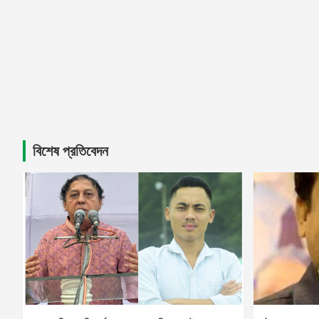
বিশেষ প্রতিবেদন