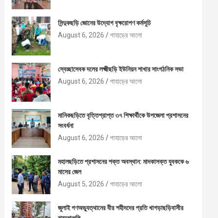
সিন্দুকছড়ি জোনের উদ্যোগ বৃক্ষরোপণ কর্মসূচি
August 6, 2026
পাহাড়ের আলো
স্বেচ্ছাসেবক দলের লক্ষ্মীছড়ি ইউনিয়ন শাখার সাংগঠনিক সভা
August 6, 2026
পাহাড়ের আলো
মানিকছড়িতে বৃত্তিপ্রাপ্ত ৩৭ শিক্ষার্থীকে উপজেলা প্রশাসনের
সংবর্ধনা
August 6, 2026
পাহাড়ের আলো
মহালছড়িতে প্রশাসনের শক্ত অবস্থান: মাদকাসক্ত যুবককে ৬
মাসের জেল
August 5, 2026
পাহাড়ের আলো
জুলাই গণঅভ্যুত্থানের বীর শহীদদের প্রতি খাগড়াছড়িবাসীর