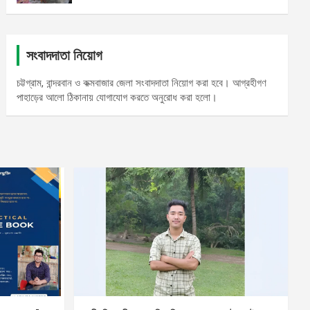
সংবাদদাতা নিয়োগ
চট্টগ্রাম, বান্দরবান ও কক্মবাজার জেলা সংবাদদাতা নিয়োগ করা হবে। আগ্রহীগণ
পাহাড়ের আলো ঠিকানায় যোগাযোগ করতে অনুরোধ করা হলো।