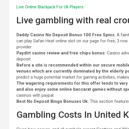
Live Online Blackjack For Uk Players
Live gambling with real cro
Daddy Casino No Deposit Bonus 100 Free Spins:
A faint
can play Safari Heat online slot on our page for free, 3 r
provider.
Paydirt casino review and free chips bonus:
Casino adva
deposit.
Before a site is recommended within our secure mobile
venues which are currently dominated by the elderly po
predict a huge potential market for gaming activities, makin
The wagering requirements for this offer tends to vary
and also enjoy some online baccarat games without sp
casinos with paypal.
Best No Deposit Bingo Bonuses Uk:
This section features
Gambling Costs In United 