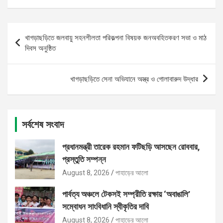
Post
খাগড়াছড়িতে জলবায়ু সহনশীলতা পরিকল্পনা বিষয়ক জনঅবহিতকরণ সভা ও মাঠ
navigation
দিবস অনুষ্ঠিত
খাগড়াছড়িতে সেনা অভিযানে অস্ত্র ও গোলাবারুদ উদ্ধার
সর্বশেষ সংবাদ
প্রধানমন্ত্রী তারেক রহমান ফটিছড়ি আসছেন রোববার,
প্রস্তুতি সম্পন্ন
August 8, 2026
পাহাড়ের আলো
পার্বত্য অঞ্চলে টেকসই সম্প্রীতি রক্ষায় ‘অবাঙালি’
সম্বোধন সাংবিধানি স্বীকৃতির দাবি
August 8, 2026
পাহাড়ের আলো