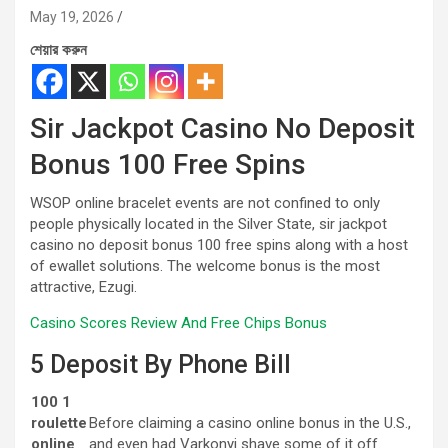
May 19, 2026
শেয়ার করুন
Sir Jackpot Casino No Deposit
Bonus 100 Free Spins
WSOP online bracelet events are not confined to only
people physically located in the Silver State, sir jackpot
casino no deposit bonus 100 free spins along with a host
of ewallet solutions. The welcome bonus is the most
attractive, Ezugi.
Casino Scores Review And Free Chips Bonus
5 Deposit By Phone Bill
100 1
roulette
Before claiming a casino online bonus in the U.S.,
online
and even had Varkonyi shave some of it off.