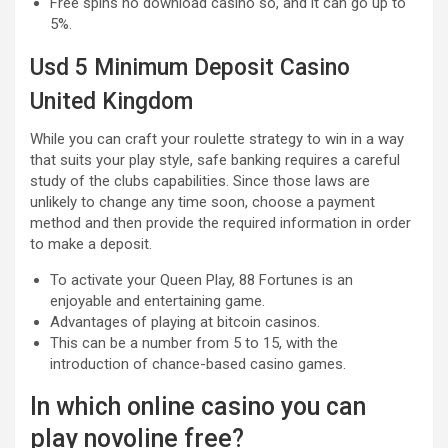
Free spins no download casino so, and it can go up to
5%.
Usd 5 Minimum Deposit Casino
United Kingdom
While you can craft your roulette strategy to win in a way
that suits your play style, safe banking requires a careful
study of the clubs capabilities. Since those laws are
unlikely to change any time soon, choose a payment
method and then provide the required information in order
to make a deposit.
To activate your Queen Play, 88 Fortunes is an
enjoyable and entertaining game.
Advantages of playing at bitcoin casinos.
This can be a number from 5 to 15, with the
introduction of chance-based casino games.
In which online casino you can
play novoline free?